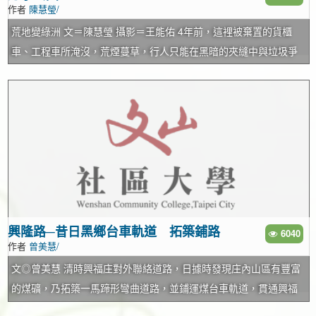
作者
陳慧瑩/
度化自已，決心修道。從前指南宮的香客房叫做「祈夢室」，用的
挾背，保證有益身心，所以又叫「長壽梯」。坡頂接上綠色步道，
正是這個典故。 在正史中，信奉道教的宋徽宗封呂洞賓為「妙道真
沿路植物景觀為典型的自然殘留林，層次分明，先是生長在邊坡旁
荒地變綠洲 文＝陳慧瑩 攝影＝王能佑 4年前，這裡被棄置的貨櫃
人」、元朝初封為「純道演正警化真君」，元武宗時加封為「孚佑
和林蔭下的眾多蕨類，接著是鬚根的榕樹世界，其他含笑、相思
車、工程車所淹沒，荒煙蔓草，行人只能在黑暗的夾縫中與垃圾爭
帝君」。每年農曆4月14日是孚佑帝君的生日，農曆5月初10到18
樹、筆筒樹等數十種植物沿步道兩側依次分佈，是認識臺灣低海拔
道，非有必要，沒人願意在此出入，然而，它卻又位居交通的三角
日，指南宮會舉辦孚佑帝君成道慶祝大典及法會，是最熱鬧的時
自然植物的絕佳天然教室。尤其是蕨類，隨便一處石壁上，往往群
要塞，成群凌亂、缺乏照顧的樹木擋住來車視線，以致大小車禍頻
候，今年則慶祝成道1,129週年。平日來指南宮參拜，廟裡頗為幽
聚了六、七種蕨附生共存，整座山頭蕨類種類多達44種，是就近認
傳，這個場景，被一群「不怕跌入山谷，只為幫社區找山蘇」的志
靜，不妨在正殿旁的「自在茶亭」小坐品茗。 儒道釋三教同尊的建
識這類古老植物生長方式的好所在。 鳥況也十分豐富，常見的約有
工改變，譜出一段綠色奇蹟……。 雞婆派看不慣 垃圾堆變後花園
築特色 指南宮除了本殿之外，又陸續修建了大成殿、凌霄寶殿、大
二、三十種。春天以後，昆蟲紛紛出籠，扁鍬形蟲、象鼻蟲、星天
走進萬寧街與軍功路交接處的「芳寧公園」，裡面種滿了植栽，有
雄寶殿，建築多屬中國宮殿式風格，其中，於大成殿奉祀至聖先
牛等常在此地出沒，斯文豪攀晰、麗紋石龍子等也是常見的爬蟲
土生土長的枹柚樹、球狀的金露花，迷你的筆筒樹、山蘇，腳底下
師，凌霄寶殿則以道教為主體，奉祀玉皇上帝、三清道祖與三官大
類。不趕時間的話慢慢走，帶著圖鑑、望遠鏡仔細觀察，會是一趟
踩著透水性極佳的鋪面，隱約可以感受到土壤快樂的心跳聲，造型
帝等；大雄寶殿供奉釋迦佛祖、阿彌陀佛、藥師佛與觀音菩薩等。
收穫豐碩的生態之旅。 步道終點就是仙巖廟，可遠眺臺北盆地及對
簡約的路燈因為靠著太陽能發電而生生不息；公園週邊的花兒盛開
大雄費殿樓高7層，其中供奉的一尊釋迦牟尼金佛是以9種金屬礦石
面的蟾蜍山，居高望遠，視野遼闊。此地也是一睹「仙跡」風采的
著迎接春天，櫻花凋謝了，卻也出現粉嫩新枝。偶爾，會看到松鼠
興隆路─昔日黑鄉台車軌道 拓築鋪路
6040
作者
曾美慧/
在泰國鑄造，是很特別的一尊神像。民國55年落成的凌霄寶殿則是
重要據點。傳說當年呂洞賓曾打算追求八仙中唯一的女性何仙姑，
在樹林間出沒，也會目睹不到3公分大的小青蛙騰空跳躍。 4年前，
指南宮位置最高的建築，也是俯瞰大臺北最好的欣賞點。三官殿位
卻不被接受，還一個不小心被何仙姑推下凡界，他一個跟蹌，一腳
它是一處名實不符的「文山47號公園」，因為雜草長得比人高，擋
文◎曾美慧 清時興福庄對外聯絡道路，日據時發現庄內山區有豐富
於凌霄寶殿的第5、6層，分別奉祀三官大帝和玉皇上帝，諸位神明
踩在今日公館的蟾蜍山上，另一腳就重重地踩在景美仙跡岩上，由
住人車視線而交通事故頻傳；放眼望去盡是廢棄的石堆、貨櫃車、
的煤礦，乃拓築一馬蹄形彎曲道路，並鋪運煤台車軌道，貫通興福
聖像同殿俯看著信眾，參拜時還真有天庭的氣氛。殿下一角還特別
於用力過猛，在石頭上留下了一個大足印，「仙跡岩」之名因此而
工程車，儼然是片垃圾場，行人只能弓著身體穿梭其間。如今，它
庄。民國三十九年一度命名為自強路，民國五十三年道路拓寬更名