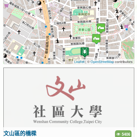
Leaflet
| ©
OpenStreetMap
contributors
文山區的橋樑
5406