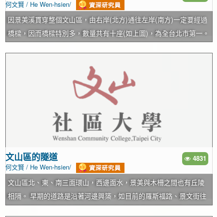
何文賢 / He Wen-hsien/
因景美溪貫穿整個文山區，由右岸(北方)通往左岸(南方)一定要經過
橋樑，因而橋樑特別多，數量共有十座(如上圖)，為全台北市第一。
橋樑由東而西依序是： (一)捷運橋：捷運由木柵站經景美溪至動物
園站，為捷運專用橋樑。 (二)萬壽橋：秀明路一段經萬壽橋左轉新
光路到動物園。 (三)道南橋：指南路一段經道南橋到政大。 (四)恆
光橋：恆光街經恆光橋至老泉里。 (五)一壽橋：一壽街、樟新街經
一壽橋至老泉街。 (六)寶橋：木新路經寶橋至新店寶橋路。 (七)景
美溪橋：木柵路經景美溪橋到新店寶慶路，又稱萬善橋。 (八)景美
橋：景文街經景美橋到新店順安街接北新路。 (九)鳴遠橋：羅斯福
路六段經鳴遠橋、北新橋接新店北新路。 (十)水源便橋：景美河濱
公園經水源便橋可到新店，此為自行車專用橋樑。 景美溪發源於石
文山區的隧道
4831
何文賢 / He Wen-hsien/
碇，流經深坑、木柵、景美，在溪子口匯入新店溪；景美溪出深坑
後河道變寬，沖積出木柵景美之平原。 因景美溪而命名的舊地名
文山區北、東、南三面環山，西邊面水，景美與木柵之間也有丘陵
有： (一)頭廷魁：原名頭前溪，村落前方有一溪流，故名，在今台
相隔。 早期的道路是沿著河邊興築，如目前的羅斯福路、景文街往
北市立動物園前。…
新店(鐵道及公路)及木柵路往深坑，木柵路大多沿著景美溪，因而路