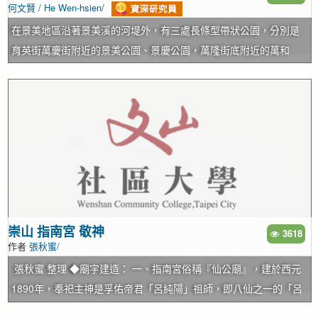
何文賢 / He Wen-hsien/
土地公廟，但卻於整地時被掩埋了，在原住戶期望下，於社區完工
後，重新在萬芳七號公園內興建土地公廟，以維持傳統民間信仰。
在景美地區沿著景美溪的河堤外，有三處長條型帶狀公園，分別是
1971年辛亥隧道開通，因平地取得不易，政府乃積極規劃此緩坡地
育英街萬慶街附近的景美公園、景慶公園，萬隆街底附近的萬和
為台北市第一個高地社區，作為山坡地開發的示範，並於1978年11
一、二、三號公園，以及萬福國小與汀州路四段間的萬年一、二、
月至1984年3月辦理土地徵收。1979年萬芳路開闢，連接興隆路與
三號公園。一般公園都是近似方形，少有長條形的，所以景美這三
木柵路，經多年開發建設，140高地開發於焉完成，除了興建國宅
處長條型的帶狀公園就值得深入了解了。 從日治時期的1926年台灣
外，並設立公務人員訓練中心，為文山地區最晚開發但生活環境優
地形圖上，景美溪流到鳴遠橋(橫跨景美溪台北往新店的橋樑)就一分
雅的地區，因附近興隆山有「萬隆煤礦」及「芳川煤礦」，於是取
為二。在溪仔口附近(萬慶街底一帶)由兩條分流中間夾著兩塊沙洲
名為「萬芳社區」，行政區域歸屬於木柵的博嘉里；1990年於木柵
地，在溪仔口前的沙洲叫頂溪洲，在頂公館(今公館街)附近的沙洲稱
區與景美區合併為文山區時，單獨設為萬芳里，2002年再畫分為萬
下溪洲。先民由淡水河新店溪到景美開墾時，由兩塊沙洲間的景美
芳里及萬美里。 萬芳社區由辛亥路的萬美街二段與軍功路相通，萬
溪上岸，就稱此地為溪仔口(因景美溪匯入新店溪的入口而名)。後來
美街一段、萬利街、萬和街與萬芳路相連，社區內的道路皆以
因景美溪經常氾濫成災，因此興築堤防，以避免水災發生。堤防沿
崇山 指南宮 敬神
3618
作者
張秋蜜/
「萬」字為開頭；自捷運木柵線完工設置萬芳社區站，對外交通更
著河邊興建，在頂溪洲的分流處，將頂溪洲留在河堤內，右邊的分
為便捷。2006年政府完成「140高地公園」的建設，於2.2公頃丘陵
流則變成在河堤外，到下溪洲時堤防建在下溪洲的左側，把下溪洲
張秋蜜 整理 ◆廟宇建造： 一、指南宮俗稱『仙公廟』，建於西元
地的自然森林內，鋪設木質步道及簡易健身設施，提供台北市民一
(當時已有居民入住開墾)及其右邊的分流都留在河堤外，在堤防外的
1890年，奉祀主神是孚佑帝君「呂純陽」祖師，即八仙之一的「呂
個與大自然接近的休憩場所，入口處位於萬寧街125號。
分流已無河水流入，逐漸乾涸後將河道填土植樹，而形成現在的長
洞賓」，本名呂嚴，又名純陽子； 二、所有廟宇採宮殿式社計建