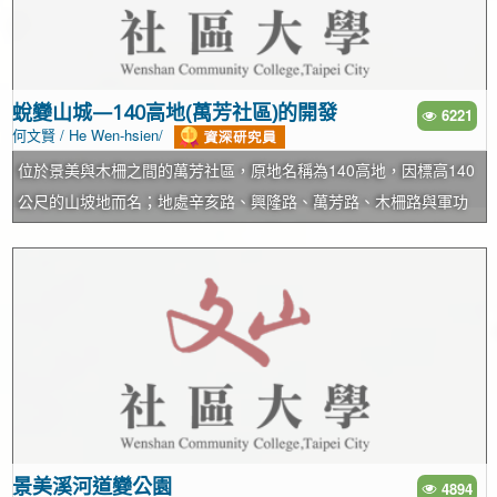
鳳梨，農民挑著鳳梨經此捷徑到萬盛庄的市集販售，而萬盛庄的市
集位於舊時十五分火車站(羅斯福路五段與景隆街交口)附近，此市集
因而稱為「鳳梨店仔」(在番婆厝與三塊厝之間)。 對此地區有興趣
的朋友，可以從福興路95巷(興福國中對面)沿著墳墓旁的山路至山
蛻變山城—140高地(萬芳社區)的開發
6221
何文賢 / He Wen-hsien/
腰的三合院前停車(舊地名為翁厝)，再由公墓小徑往上步行至陵線，
就可以很清楚的由所處環境為墓地，看到另一頭是景色幽靜的登山
位於景美與木柵之間的萬芳社區，原地名稱為140高地，因標高140
步道，沿著步道再往下，就可抵達萬盛街的花木批發市場。欲遠觀
公尺的山坡地而名；地處辛亥路、興隆路、萬芳路、木柵路與軍功
「陰陽山」者，可以由仙岩廟上方溪仔口山的陵線往北望，即可發
路之間。未開發前，山坡地上種植水稻、蔬菜、茶園、相思樹及竹
現有趣的「陰陽」景觀(右邊為遍地墳墓、左側為花木扶梳場景)。
林，有十幾戶磚造平房及一棟二層樓房，人口稀少、交通不便。山
下有運煤的輕便車軌道，將對面山區的德豐煤礦所挖出的煤礦，運
至萬新鐵路的萬隆站堆放。居民以務農維生，種植的茶葉是由一位
潘姓農夫引入，因不知原茶種名稱，自稱此地生產的茶葉為「潘王
茶」，居民以當地的相思樹製成的木炭來烘培茶葉，但「潘王茶」
品質不如貓空鐵觀音，名氣不大，並未為當地帶來經濟效益，當地
居民、購物、販售農畜品等生活機能，皆仰賴木柵，一般步行往返
約需一個半小時。當時山中居民的信仰中心是一座由石頭堆砌的小
景美溪河道變公園
4894