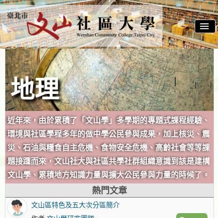
切
換
導
覽
地理
近年來，由於累積了「文山學」多學期的專題式課程經驗、
環境與社區學程多年的做中學公民參與成果，加上核災、震
災、石油與糧食自主危機、食物安全危機、高齡社會等等課
題接踵而來，文山社大與社區共學社群組織意識到該是建構
文山學、累積地方知識力量與擴大公民參與力量的時候了。
熱門文章
文山區特色及五大次分區簡介
作者
文山學研究團隊