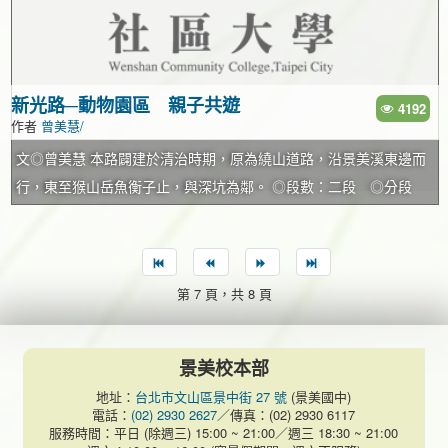
長頸鹿、因為天氣冷擠成一團取暖的非洲河馬……也都是大小朋友
裝了相關設施，才告別這種土法煉鋼的方式。 終於，在2004年尾，
近的山崗則像「獅形」，許家祖厝後的那座山坡像耕田的耙……一
種，早在乾隆年間，就留下泉州人開墾的紀錄。但溝仔口發展較木
關心的焦點。多久沒去動物園了？記得找個時間，和動物朋友們say
芳寧社區趕走一座「公園垃圾場」，而誕生了一處美麗的後花園。
覽無遺的地景，視線暢通無阻。他們習慣稱萬新鐵路十五份站(民國
柵各地遲緩，除了日據時代部分機關、宿舍遷入木柵之外，要等到
hello吧！…
林美蘭說，當地擁有豐富的自然綠地，但過去住戶只能用眼睛看而
四十四年改萬隆站)一帶為「十五份口」，許家厝附近為「十五
民國四十年全國最高考選機關考試院，在溝子口現址設立(遷台初期
無法親近及使用，集合志工力量催生出來的「芳寧公園」，除了有
份」，虎形山腳下興德市場一帶為「十五份內」，以高姓居多。民
一度暫借大龍峒孔廟)，才漸蛻去鄉野面貌。 試院路雙號路頭的永建
新光路─動物園區 親子共遊
4192
作者
曾美慧/
可親近的綠意外，公園裡的活動廣場，成為居民跳舞、練氣功、辦
國三十八年，大批隨國民政府來台的軍民進入文山，不少江西人隨
國小建於民國四十一年，原為考試院附屬小學，斜對面是考選部大
跳蚤市場的好所在。 厝邊菜好鄰居 復育百年枹柚樹…
部隊落腳於興福庄，買下興隆路二段農地設立小小祠堂，今改建為
樓(民國八十三年完工)。沿路是寧靜住宅區，東側有數條坡道，有的
文◎曾美慧 本路闢建於清治時期，原為繞山道路，沿景美溪東邊而
堂皇的「江西會館」。 「童年的興隆路二段僅有六至十米寬的馬
緩平、有的陡峭，通往山坡上的別墅社區，綠樹紅花掩映其間，爬
行，東至猴山岳魚衡子止，與深坑為鄰。 ◎段數：二段 ◎分段
路，路旁舖有運煤的台車軌道。」許茂仁指出，文山五大煤礦之一
上路底最峻的坡道，住宅區中藏有一座真脩寺(民國四十九年創立，
點：秀明路 ◎全長：一、七八０公尺 新光路自道南橋起，依傍在
的永豐煤礦礦坑口位址在興安宮，興安宮至仙岩公園附近為儲煤
七十年重新整建)，偶有孩童的嘻笑聲打破寧靜。西側世新大學傳播
景美溪東側，一路迤邐至深坑，往昔墾民、商旅的足跡絡繹於途。
場，今仙岩路原台車軌道支線，延伸到景華街口與興隆路交會，轉
大廈、籃球場、活動中心、舍我大樓等校舍橫瓦於試院路上。民國
自乾隆十年間，鄭、謝等氏族先後渡過景美溪，開墾今日政大一
第 7 頁，共 8 頁
至萬隆車站，再經由火車運輸各地。當年台車軌道平日除了忙碌運
四十五年，成舍我先生創辦「世界新聞職業學校」，創校當年溝子
帶，新光路一段昔日是地勢較高的丘陵地，古稱「崁頂」，墾民引
輸煤礦之外，也是鄉鎮便利的替代交通工具，每逢清明節，運煤台
口一片荒地雜草，學生僅六十三人，民國四十九年改制為專科學
大坑溪(指南溪)灌溉指南路與新光路一帶的水田。 民國四十一年，
車拆下四片車板改裝成「輕便車」，運載到興隆路山區掃墓的大批
校，八十年改制為新聞傳播學院，八十六年升格為大學，遼闊校園
謝啟峰出生於萬壽路四十巷祖厝，小學一年級搬至新光路頭，當時
景美校本部
人潮。 民國四十五年，許家農田上興築私立靜心中小學校舍，民國
魏魏聳立於山坡，不可同日而語。 試院路單號入口殘留幾處日式平
新光路一段除了政大宿舍(南苑、新苑)之外，新家是路上最早的民
地址：
台北市文山區景中街 27 號
(景美國中)
五十九年，許茂仁遷入二段最早的四層樓仔厝，興隆路的農田日漸
房宿舍，經過世新大學停車場，銓敘部即在眼前。有趣的是停車場
房，放眼望去盡是綠油油的水田。童年的新光路只是一條石頭小
電話：
(02) 2930 2627
／傳真：(02) 2930 6117
服務時間：平日 (除週三) 15:00 ~ 21:00／週三 18:30 ~ 21:00
被住宅取代，連山坡也矗立公寓樓房，在民生需求日增下，剷平筊
前寬敞的巷道劃歸於木柵路，試院路的門牌要沿著銓敘部大門旁的
路，新光路與秀明路轉角口，人們習慣稱「頂圳」，家門口正對面