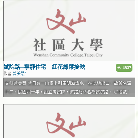
設置了立牌，讓你可以對照出諸神明的名號。 家中老小如果不方便
來，這塊大石頭就位於仙巖廟後方，順著步道往上走，可以一探究
宛如社區的後花園，而且，在去年成為農委會林務局羅東林區管理
為興隆路。 ◎段數：四段 ◎分段點：景興路、辛亥路、再興中小
爬山或想少走一點路，可多加利用公車棕 5、530至指南宮站再步行
竟。 來去動物園看大明星 木柵另一座高知名度的廟宇，就是指南
處所選定的「全國植樹綠美化模範社區」。 林美蘭，一位7、8年前
學 ◎全長：四、四九八公尺 文山區與字頭的里名有十里，皆是昔
5至10分鐘即可抵達，如搭乘貓空遊園公車左線則可在指南宮後山纜
宮，俗稱「仙公廟」，供奉呂洞賓，為臺灣道教聖地之一，終年香
移居此地的新住民，早就「看不慣」這塊被荒置多年的枯萎林地，
日興福庄聚落的範圍，漢人開墾之前為霧裡薛社原住民漁獵場所。
車站下車，步行3至5分鐘就是凌霄寶殿了。 周邊山林步道…
客不斷。從指南路山腳停車場往上走，得經過1,200個石階才能抵達
2001年成立「芳寧杜區發展協會」，試圖改變歷史。他們的第一步
乾隆二十五年(一七六０年)余文儀《續修台灣府志》裡已有興福庄記
廟門，曾有人說「多爬一個階梯可以多活20秒」，那麼登頂指南宮
是向市政府認養這座人人聞之色變的「三角錐」，開始變臉計畫。
載，乾隆五十四年(一七八九年)福建泉州安溪縣許氏堂兄弟與鄉親共
一趟，將近可以多活7個小時！這兒有個特別傳說，據傳呂洞賓當年
當時市府已開始有系列地鼓勵地方進行社區改造，文山社區規畫師
分十五股合力開墾興福庄荒地，嘉慶之後人們慣稱「十五份庄」，
追求何仙姑失敗，因此特別見不得別人感情好，因此情侶最好避免
楊致祥於次年向都市發展局提細部設計，並向內政部申請到10萬元
日據時稱「十五份保」，光復後又改名興福村。民國三十九年景美
相偕到指南宮，以免被眼紅的呂洞賓拆散。這雖是民間奇談，卻也
經費，展開「除污行動」，以十多輛大卡車清走累積多年的雜草、
設鎮，十五份保分興福、興德兩里，隨著外來移民人口不斷增加，
試院路─寧靜住宅 紅花綠葉掩映
4837
作者
曾美慧/
是信者恆信呢！ 大人喜歡登山祈福進廟拜拜，市立動物園則是小朋
垃圾及廢棄車輛。 颱風天大淹水 爛泥巴變營養劑 當大家開始改造
今擴編為十里。 民國三十三年，許茂仁出生於十五份的下厝許，祖
友的最愛。偌大的園區分為亞洲熱帶雨林區、沙漠動物區、澳洲動
公園，正愁沒有土壤來源時，那年因為一場颱風造成萬芳抽水站淹
先最早在耙形(興隆市場後面)落腳拓墾，子孫代代繁衍後分出頂厝許
文◎曾美慧 昔日有一山澗上引馬明潭潭水，在此地出口，故舊名溝
物區、非洲動物區、溫帶動物區、鳥園區、兩棲爬蟲動物館、夜行
水，剷出33卡車的爛泥巴，結果變成公園邁向新生之路的最佳營養
(景華街二一六巷內)和下厝許(興隆路二段二十二巷)。孩提時站在祖
子口。民國四十年，設立考試院，道路乃命名為試院路。 ◎段數：
動物館、無尾熊館、企鵝館、昆蟲館、蝴蝶館等多個主題展覽館，
劑，於是，大家開始以最經濟的方式找植栽、植草皮，使得近300坪
厝往外望，無垠水田綿延，一眼就能看見萬新鐵路上奔馳的火車。
一段 ◎分段點：無 ◎全長：五七八公尺 試路南起木柵路一段，
臺灣本土特有種的雲豹、藍腹鷴、領角鴞，澳洲袋鼠、鴨嘴獸，還
的公園開始有了一絲新綠。不過附近並無水源可澆花、澆樹，林美
當時興隆路一段尚未打通(民國五十三年闢路)，一、二段交會處昔日
隔考試院分成單號與雙號兩路，此一奇特景況，或可上溯昔日地理
有遠渡重洋而來的非洲象、駱駝、金剛猩猩等世界級珍獸，不必出
蘭就動員協會會員，從幾百公尺的住家或騎摩托車、或挑水、或開
有小溪，溪上有小橋，舊名「橋頭」，橋頭路從萬隆變電所直抵羅
變遷。考試院大門口原有兩埤塘相連，狀似一條褲子，土地名為
國，在這兒就可以一次看個夠。 動物園裡的動物幾乎個個是明星，
著發財車，一趟又一趟地，為節省人力，甚至把長長的水管接她家
斯福路上。 早年興福庄四周圍繞一座座山崙，許茂仁的父親指著遠
「褲腳埤」，買到民國七十一年木柵路拓寬，考試院拓建，才將埤
除了superstar澳洲無尾熊及南極國王企鵝之外，前陣子生小寶寶的
中，平均每2個月得花上一、二千元的水費，直至l年後申請到補助，
處的山頭告訴他，今興隆國小後面的山貌似「虎形」、興隆公園附
池填平。考試院一帶舊名溝子口，臨近景美溪，土地肥沃適合耕