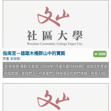
條型帶狀公園。 在未築堤防前，下溪洲已有居民入住，當時溪州街
造，殿宇羅列佈置狀況： 1、孚佑帝君大殿： 本殿以道教為主體，
就是通往下溪洲的道路，此路因行經景美溪的分流，當時還要經過
是指南宮祈福消災、廣化眾生的功德道場； 2、凌霄寶殿： 玉皇
一座橋樑才會通達下溪洲。下溪洲的位置就是汀州路四段與堤防之
殿，也以道教為主體，其一至三層是中華道教學院，第四層是三清
間的陸地，包括台師大公館校區及眷村改建大樓的區域(由日治時期
殿，五、六層是三官殿； 3、大雄寶殿： 佛祖殿，以佛教為中心供
的台灣堡圖與當今地圖比對及一目瞭然)。 當筆者在景美圖書館介紹
奉『釋迦牟尼佛』、『藥師佛』和『阿彌陀佛』等，殿內存放一座
景美地方文史，提到此段地型的改變時，有一位學農的朋友會後告
巴博元帥贈送的泰國國寶（釋迦牟尼佛），該佛像是泰國藝術部參
訴版主，在這些帶狀公園中，她經常看到水黃皮(註)的植物，在她專
照印度科達時代之印度佛像形態，融合泰國藝術之精華，以九種金
業領域的知識中，水黃皮大多生長在河流旁邊，所以一直無法理解
屬礦：金、銀、紅銅、黃銅、鐵、矽、錫、海底礦砂、礦石精工鑄
指南宮－雄踞木柵群山中的寶殿
5099
作者
宋祖慈/
為何在這些帶狀公園內有那麼多水黃皮，經版主說明後她才恍然大
成的『釋迦牟尼佛』； 4、大成殿： 孔廟，除供奉大成至聖先師
悟。這也進一步印證，這些堤防外的帶狀公園的確是曾經是景美溪
『孔子』外，並分祀亞聖『孟子』和宗聖『曾子』； 是同時具有
文/宋祖慈 攝影/王能佑（2009年7月臺北畫刊498期） 超過百年歷史
下游的水域。 註 : 水黃皮也稱水流豆，因其生長在水邊，故以水字
道、釋、儒三教同體特色的廟宇。 ◆設計寓意：…
的指南宮，是我們上一代長輩們小時候遠足的熱門地點，很多人的
為開頭來命名。在四、五月開花，七、八月結果，扁平的果夾於夏
兒時記憶裡都有那一段1,185級的石階。其實指南宮所在的猴山坑海
天成熟後，常漂流在溪流上，故稱水流豆。其葉搓揉後會產生異
拔僅285公尺，但被群山環繞，環境清幽，而在1960年代之前環山
味，故又稱臭腥仔。
公路(萬壽路)還末開闢時，香客與遊人只能走石階步道上山呢！ 指
南宮建基於清光緒16年(西元1890年)，本殿所奉祀的主神孚佑帝君
呂純陽祖師，是於光緒8年來臺赴任的淡水知縣王彬林由山西的永樂