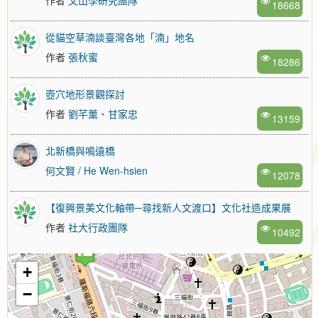
18668
從貓空草湳談臺灣各地「湳」地名
作者
張秋蜜
18286
壺穴地形景觀探討
作者
劉芊薰、甘家忠
13159
北新橋與鳴遠橋
何文賢 / He Wen-hsien
12078
【復興景美文化軸帶─尋找新人文渡口】文化社造成果展
作者
社大行政團隊
10492
+
−