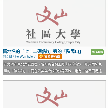
徑蜿蜒。後來建築設備及技術發達，就把低矮度的丘陵剷除，使馬
路相通，如興隆路原來只到三段再興學校前，後來把丘陵切除，變
成興隆路四段通往木柵，因此興隆路三段與四段的分界不是在木柵
路，而是往前約百公尺的再興學校。萬芳路也是將丘陵剷除，由興
隆路與木柵路相通。 有些道路是直接越過山丘，如萬芳社區的萬美
街，由萬芳路越過140高地連接辛亥路。如果丘陵太高、太陡無法剷
除，也無法橫越，那就要挖築山洞貫穿丘陵，形成隧道。 文山區山
多，因此隧道也很多，隧道數量和橋樑一樣，也是台北第一。 目前
舊地名的「七十二砌(階)」旁的「陰陽山」
4188
何文賢 / He Wen-hsien/
在文山區的隧道有(如上圖)： (一)福爾摩莎高速公路(國道三號)木柵
隧道：在木柵交流道與新店交流道之間。 (二)國道3號台北聯絡道
在北海岸東北角風景區，曾有舊台銅工廠排放的廢水，形成兩種色
(國道3甲)台北隧道：由木柵交流道通往辛亥路。 (三)信義快速道路
澤的「陰陽海」；而在景美與公館的分界區域，也有一座不同用途
文山隧道：由木柵路通往信義計畫區。 (四)莊敬隧道：由軍功路通
的「陰陽山」(姑且稱之)。一邊是林木蓊鬱的蟾蜍山，另一邊是福興
往臥龍街(即將更名為和平東路四段) 。 (五)捷運文湖線隧道：穿越
公墓的芳蘭山，而兩區中間的分界線，就是以前景美「萬盛庄」與
中埔山東峰，由捷運辛亥站通往麟光站。 (六)辛亥隧道：穿越中埔
「興福庄(十五分庄)」的行政區域劃分線。在興福庄的區域，舊地名
山，由景美通往大安區(辛亥路三段與四段之間) 。 (七)懷恩隧道：
稱「七十二砌(階)」，此地為舊時興福庄通往萬盛庄的捷徑，因需經
穿越景美山，由景美通往木柵(辛亥路五段與六段之間) 。…
過七十二個台階而名。當時興福庄尚未規劃為公墓前，山上種植著