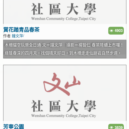
宮分靈迎奉而來，起初供奉在艋舺；當時景尾(景美)地方一時流行傳
染病，當地仕紳將呂祖師請來，果然平息了疾病蔓延，當地人感念
神澤，於是捐地建廟，將呂祖迎來猴山坑供奉。 最早的指南宮只是
用茅草搭蓋，後來一再有信徒許願還願、捐錢出力，逐漸擴大規
賞花踏青品春茶
4903
作者
鐘文萍/
模。最早的本殿純陽寶殿已經超過百年歷史並經過整修，殿上高懸
「天下第一靈山」的題匾。寶殿有數幅青斗石石刻壁畫，主題為
木柵貓空玩樂全日通 文＝鐘文萍 攝影＝楊智仁 春茶陸續上市囉！
「純陽祖師成道記」與「純陽祖師顯化圖」，分別刻劃大家耳熟能
綠蔭春深的四月天，找個晴天好日，到木柵走走仙跡岩自然步道，
詳的呂洞賓故事如「黃梁夢覺」、「三醉洞庭度柳仙」等。 黃梁夢
眺望遼遠的北市全景，漫步盛開遍野的杏花林，到茶園細品一杯剛
覺 呂祖度人無數 孚佑帝君呂洞賓是八仙之一，民間習稱仙公或呂
採下來的新鮮好茶，一日暢遊下來，惬意無限。 「自然步道」是這
祖，是唐朝人，傅說他曾進士及第並擔任２任縣令，後來辭官歸隱
幾年很流行的旅遊新觀念──不必上高山，只要市郊一座小山頭，就
廬山，得到火龍其人傳授天遁劍法及道家煉丹的祕訣；之後又受鍾
有無盡的自然生態景觀和四季多變的生命現象可以觀察，位於景美
離權的點化，也就是「黃梁一夢」的故事：鍾離權(也就是八仙中的
地區的仙跡岩自然步道就是其中一處。 仙跡岩步道幽潔雅靜 登山入
漢鍾離)為呂洞賓做飯，呂洞賓睡著了，夢見自己中舉作官步步高
口很多，但以位於景興路243巷口的牌樓目標較為明顯。仙跡岩又稱
昇、擁有嬌妻美妾、享盡榮華富貴，數年後突然獲罪、妻離子散孤
景美山，海拔雖然只有144公尺，但四周沒有其他山頭遮檔，視野開
苦無依，在夢中一浮一沉竟是50年過去了；呂洞賓一場大夢醒來，
闊的不得了。 步道全長約650公尺。由牌樓拾級而上，一長段登仙
發現漢鍾離在榻旁煮的那鍋黃梁還沒熟呢，於是頓悟鍾離是神仙來
坡叫人望而生畏，這段石階約有百來階，走一趟下來氣喘吁吁汗流
芳寧公園
3839