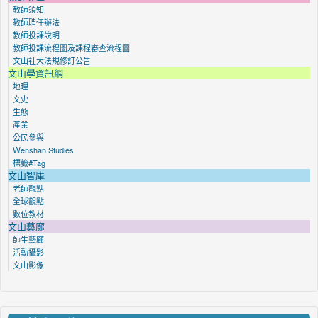
教師須知
教師聘任辦法
教師投課說明
教師投課流程圖及課程審查流程圖
文山社大法規修訂公告
文山學資訊網
地理
文史
生態
產業
公民參與
Ｗenshan Studies
標籤#Tag
文山智庫
老師觀點
全球觀點
數位教材
文山藝廊
師生藝廊
活動攝影
文山影像