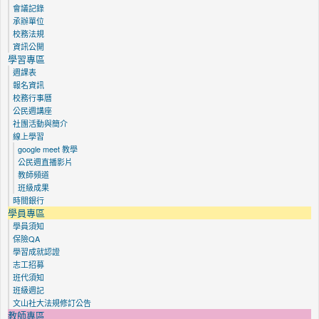
會議記錄
承辦單位
校務法規
資訊公開
學習專區
週課表
報名資訊
校務行事曆
公民週講座
社團活動與簡介
線上學習
google meet 教學
公民週直播影片
教師頻道
班級成果
時間銀行
學員專區
學員須知
保險QA
學習成就認證
志工招募
班代須知
班級週記
文山社大法規修訂公告
教師專區