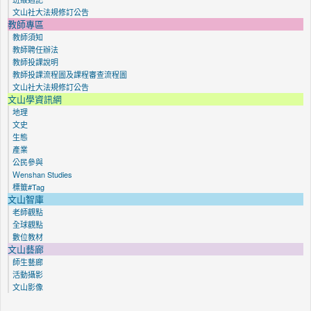
文山社大法規修訂公告
教師專區
教師須知
教師聘任辦法
教師投課說明
教師投課流程圖及課程審查流程圖
文山社大法規修訂公告
文山學資訊網
地理
文史
生態
產業
公民參與
Ｗenshan Studies
標籤#Tag
文山智庫
老師觀點
全球觀點
數位教材
文山藝廊
師生藝廊
活動攝影
文山影像