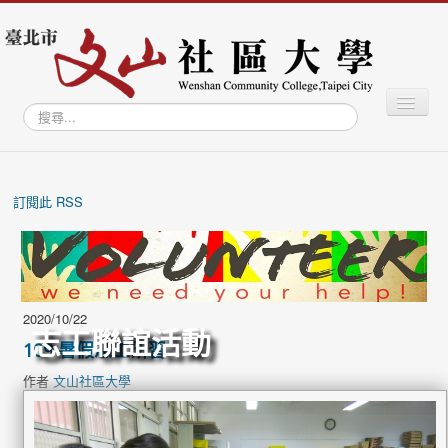
切
搜
換
尋...
導
覽
最新消息
關於社大
訂閱此 RSS
學習專區
學員專區
教師專區
2020/10/22
志工聯誼活動
文山學資訊網
109 暑假志工研習
文山智庫
作者
文山社區大學
文山藝廊