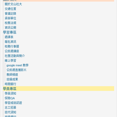
關於文山社大
交通位置
會議記錄
承辦單位
校務法規
資訊公開
學習專區
週課表
報名資訊
校務行事曆
公民週講座
社團活動與簡介
線上學習
google meet 教學
公民週直播影片
教師頻道
班級成果
時間銀行
學員專區
學員須知
保險QA
學習成就認證
志工招募
班代須知
班級週記