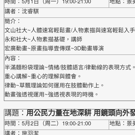
時間：5月1日（周一）19:00-21:00
地點：景
講者：沈睿騏
簡介：
文山社大~人體速寫輕鬆畫/人物素描與速寫輕鬆入
永和社大~人物素描基礎，講師
宏廣動畫~原畫指導
壹傳媒~3D動畫導演
內容：
半滿麵粉袋理論~情緒/肢體語言/律動線的表現方式
重心講解~重心的理解與體會。
律動~草飄理論如何運用在肢體動作上。
動畫強透視運用~強透視表現的時機。
講題：
用公民力量在地深耕 用鏡頭向外
時間：5月2日（周二）19:00-21:00
地點：景
講者：施羽潔