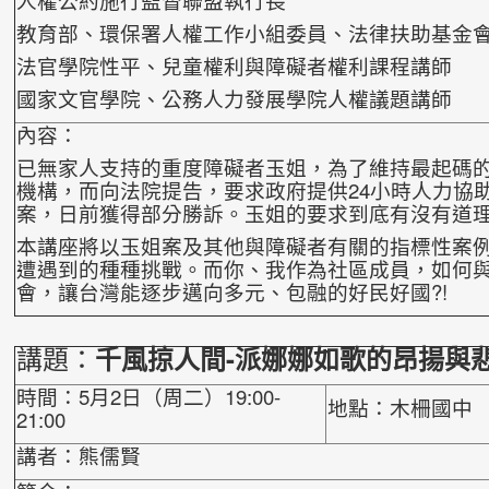
教育部、環保署人權工作小組委員、法律扶助基金會
法官學院性平、兒童權利與障礙者權利課程講師
國家文官學院、公務人力發展學院人權議題講師
內容：
已無家人支持的重度障礙者玉姐，為了維持最起碼
機構，而向法院提告，要求政府提供24小時人力協
案，日前獲得部分勝訴。玉姐的要求到底有沒有
道
本講座將以玉姐案及其他與障礙者有關的指標性案
遭遇到的種種挑戰。而你、我作為社區成員，如何
會，讓台灣能逐步邁向多元、包融的好民好國?!
講題：
千風掠人間-派娜娜如歌的昂揚與
時間：5月2日（周二）19:00-
地點：木柵國中
21:00
講者：熊儒賢