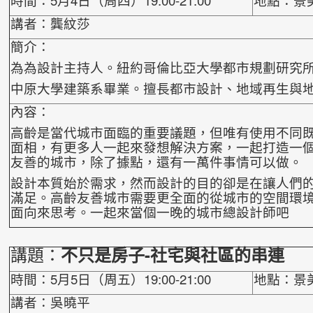
講者：龔紋莎
簡介：
為為設計主持人。紐約哥倫比亞大學都市規劃研究
中原大學建築系畢業。擅長都市設計、地域再生與
內容：
高齡是當代城市面臨的重要議題，但唯有使用不同
面相，有更多人一起來發想解決方案，一起打造一
友善的城市，除了據點，還有一萬件事情可以做。
設計本質始於需求，然而設計的目的卻是在讓人們
滿足。高齡友善城市需要更全面的從城市的空間環
面向來思考。一起來當個一晚的城市總設計師吧
講題：
不只是房子-社宅與社區的串連
時間：5月5日（周五）19:00-21:00
地點：景
講者：吳曉平