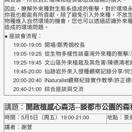
因此，瞭解外來種對生態系造成的衝擊，對於環境
你我也都能有所貢獻，除了避免引入外來種，不放
物種進入自然環境的機會，您也可以透過認識外
來
造成的環境問題。
● 座談會流程：
19:00-19:05 開場/鄭秀娟校長
19:05-19:25 從生物多樣性談臺灣外來種的衝擊
19:25-19:45 文山區外來植栽及其危害/陳德鴻老
19:45-20:00 仙跡岩外來入侵種觀察記錄分享/
20:00-20:40 iNaturalist觀察紀錄實作教學/許正
20:40-21:00 綜合座談與交流
講題：
開啟植感心森活─談都市公園的森
時間：5月5日（周五）19:00-21:00
地點：景
講者：謝萱