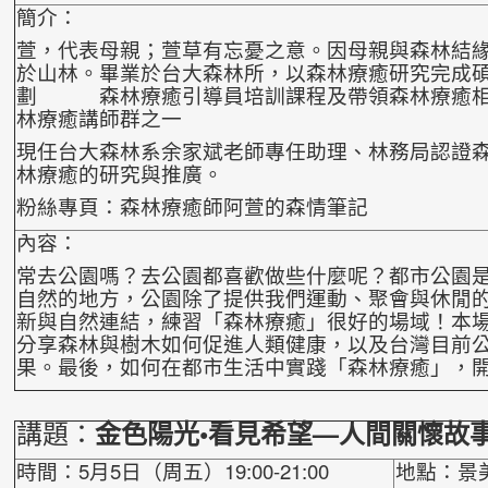
簡介：
萱，代表母親；萱草有忘憂之意。因母親與森林結
於山林。
畢業於台大森林所，以森林療癒研究完成
劃
森林療癒引導員培訓課程及帶領森林療癒相
林療癒講師群之一
現任台大森林系余家斌老師專任助理、林務局認證
林療癒的研究與推廣。
粉絲專頁：森林療癒師阿萱的森情筆記
內容：
常去公園嗎？去公園都喜歡做些什麼呢？都市公園
自然的地方，公園除了提供我們運動、聚會與休閒
新與自然連結，練習「森林療癒」很好的場域！
本
分享森林與樹木如何促進人類健
康，以及台灣目前
果。最後，如何在都市
生活中實踐「森林療癒」，
講題：
金色陽光•看見希望—人間關懷故
時間：5月5日（周五）19:00-21:00
地點：景