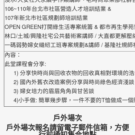
106~110年台北市社區營造人才培訓結業 &
107年新北市社區規劃師培訓結業
OPEN GREEN打開綠生活專案統籌 & 都市再生學
林口/土城/興隆社宅公共藝術案講師 / 大直都更解
一碼弱勢婦女縫紉工班專案規劃&講師 / 基隆社規
內容：
此堂課程會分享:
1) 分享快時尚與回收衣物的回收真相對環境的浩
2) 國內外舊衣改造案例分享與時尚綠色經濟淺談
3) 婦女培力的眉眉角角與甘苦談
4)小手做: 簡單幾步驟，一件不要的T恤做成一
戶外場次
戶外場次報名請留電子郵件信箱，方便
行前通知集合地點