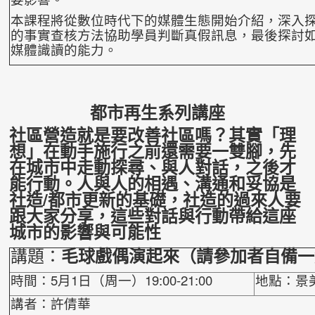
本課程將從數位時代下的媒體生態開始介紹，深入
的事實查核方法協助學員判斷真假訊息，最後探討
媒體識讀的能力。
都市再生系列講座
社區營造就是要改善社區嗎？其實「理
想」在動手施行之前還需
要一雙腳，先
在城市中走動探尋、與人對話，之後才
能行動。人
與人的相遇、溝通和妥協是
社造/都市更新的基礎，社造的過來人
要
跟大家分享，這些對話與行動帶給這座
城市的影響與可能性
講題：
毛球戲偶演起來
（請參加者自備一
時間：5月1日（周一）19:00-21:00
地點：景
講者：許倩華