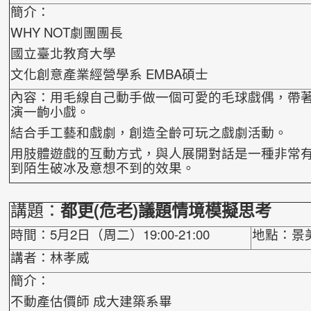
簡介：
WHY NOT劇團團長
國立臺北教育大學
文化創意產業經營學系 EMBA碩士
內容：用毛線自己動手做一個可愛的毛球戲偶，帶
演一齣小戲。
結合手工藝和戲劇，創造全齡可玩之戲劇活動。
用肢體遊戲的互動方式，與人展開對話是一種非常
到陌生破冰及意想不到的效果。
講題：
都更(危老)議題情境模擬思考
時間：5月2日（周二）19:00-21:00
地點：景
講者：林孝威
簡介：
不動產估價師 成大建築系畢