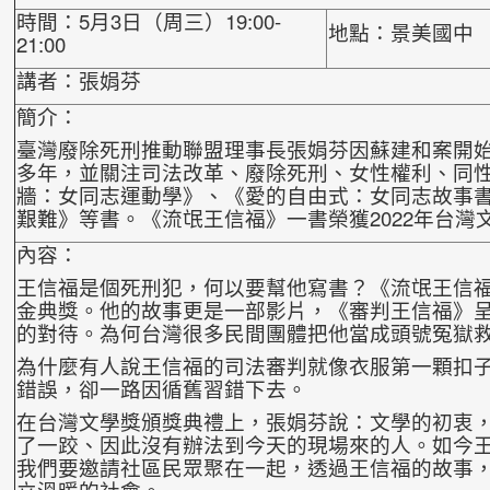
時間：5月3日（周三）19:00-
地點：景美國中
21:00
講者：張娟芬
簡介：
臺灣廢除死刑推動聯盟理事長
張娟芬因蘇建和案開
多年，並關注司法
改革、廢除死刑、女性權利、同
牆：女
同志運動學》、《愛的自由式：女同志故事
艱
難》等書。《流氓王信福》一書榮獲2022年台灣
內容：
王信福是個死刑犯，何以要幫他寫書？《流氓王信
金典獎。他的故事更是一部影片，《審判王信福》
的對待。為何台灣很多民間團體把他當成頭號冤
獄
為什麼有人說王信福的司法審判就像衣服第一顆扣
錯誤，卻一路因循舊習錯下去。
在台灣文學獎頒獎典禮上，張娟芬說：文學的初衷
了一跤、因此沒有辦法到今天的現場來的人。如今
我們要邀請社區民眾聚在一起，透過王信福的
故事
立溫暖的社會。