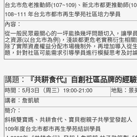
台北市危老推動師(107~109)、新北市都更推動師(108
108~111 年台北市都市再生學苑社區培力學員
內容：
從一般民眾最關心的一坪能換幾坪問題切入，讓學
之資源(以台北市為例)，淺談都更危老實務衍生相關
除了實際資產權益分配市場機制外，再增
加導入從生
題，針對社區可能需求引導學
員進行模擬思考及討
講題：
『共耕食代』自創社區品牌的經驗
時間：5月3日（周三）19:00-21:00
地點：景
講者：詹凱毓
簡介：
斜槓雙寶媽、共耕食代、寶貝樹親子共學堂發起人
109年度台北市都市再生學苑結訓學員