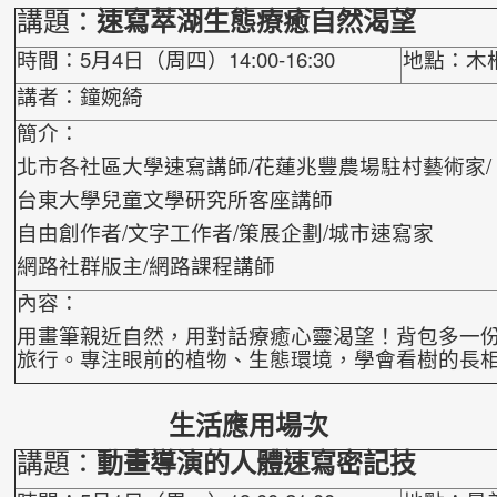
講題：
速寫萃湖生態療癒自然渴望
時間：5月4日（周四）14:00-16:30
地點：木
講者：鐘婉綺
簡介：
北市各社區大學速寫講師/花蓮兆豐農場駐村藝術家/
台東大學兒童文學研究所客座講師
自由創作者/文字工作者/策展企劃/城市速寫家
網路社群版主/網路課程講師
內容：
用畫筆親近自然，用對話療癒心靈渴望！背包多一
旅行。專注眼前的植物、生態環境，學會看樹的長
生活應用場次
講題：
動畫導演的人體速寫密記技