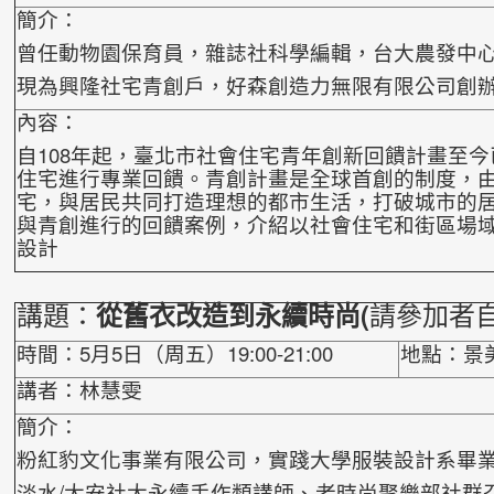
簡介：
曾任動物園保育員，雜誌社科學編輯，台大農發中
現為興隆社宅青創戶，好森創造力無限有限公司創
內容：
自108年起，臺北市社會住宅青年創新回饋計畫至今
住宅進行專業回饋。青創計畫是全球首創的制度，
宅，與居民共同打造理想的都市生活，打破城市的
與青創進行的回饋案例，介紹以社會住
宅和街區場
設計
講題：
請參加者自
從舊衣改造到永續時尚(
時間：5月5日（周五）19:00-21:00
地點：景
講者：林慧雯
簡介：
粉紅豹文化事業有限公司，實踐大學服裝設計系畢
淡水/大安社大永續手作類講師、老時尚聚樂部社群