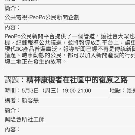
簡介：
公共電視-PeoPo公民新聞企劃
內容：
PeoPo公民新聞平台提供了一個管道，讓社會大眾
機，紀錄報導公共議題，並將報導放到平台上，讓
現代3C產品普遍廣泛，報導新聞已經不再是傳統
新
議題、時事動態的公民，都可以加入
新聞產製的行
塊土地正在發生的故事。
講題：
精神康復者在社區中的復原之路
時間：5月3日（周三）19:00-21:00
地點：景
講者：顏馨慧
簡介：
興隆會所社工師
內容：