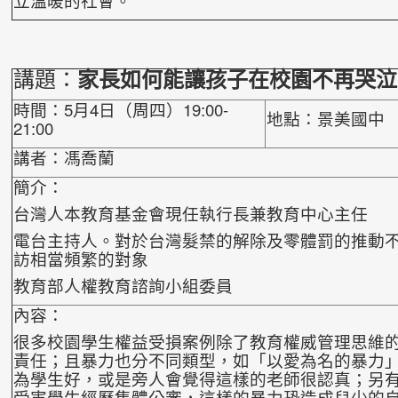
講題：
家長如何能讓孩子在校園不再哭泣
時間：5月4日（周四）19:00-
地點：景美國中
21:00
講者：馮喬蘭
簡介：
台灣人本教育基金會現任執行長兼教育中心主任
電台主持人。對於台灣髮禁的解除及零體罰的推動
訪相當頻繁的對象
教育部人權教育諮詢小組委員
內容：
很多校園學生權益受損案例除了教育權威管理思維
責任；且暴力也分不同類型，如「以愛為名的暴力
為學生好，或是旁人會覺得這樣的老師很認真；
另
受害學生經歷集體公審，這樣的暴力
恐造成兒少的