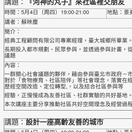
講題：
『河神的丸子』來社區裡交朋友
時間：5月4日（周四）19:00-21:00
地點：景
講者：蘇映塵
簡介：
經典工程顧問有限公司專案經理，臺大城鄉所畢業
長期投入都市規劃、民眾參與，並透過參與計畫，
議題
內容：
一群關心社會議題的夥伴，藉由參與臺北市政府－
對於「食物療育、社區陪伴」等社會理念，落實在
歷經空間改造、定位轉型,，以及結合社區參與等
經驗，正慢慢成為友善社區、社群實驗的共好基地
本次講座主要分享推動社區共好空間理念及經營過
講題：
設計一座高齡友善的城市
時間：5月4日（周四）19:00-21:00
地點：景