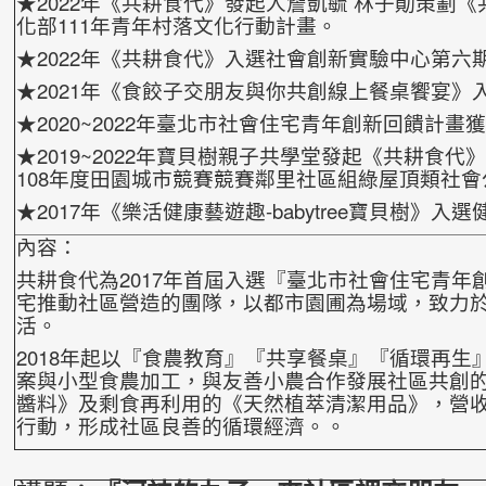
★2022年《共耕食代》發起人詹凱毓 林子勛策劃
化部111年青年村落文化行動計畫。
★2022年《共耕食代》入選社會創新實驗中心第六
★2021年《食餃子交朋友與你共創線上餐桌饗宴》
★2020~2022年臺北市社會住宅青年創新回饋計
★2019~2022年寶貝樹親子共學堂發起《共耕食
108年度田園城市競賽競賽鄰里社區組綠屋頂類社會
★2017年《樂活健康藝遊趣-babytree寶貝樹》
內容：
共耕食代為2017年首屆入選『臺北市社會住宅青年
宅推動社區營造的團隊，以都市園圃為場域，致力
活。
2018年起以『食農教育』『共享餐桌』『循環再生
案與小型食農加工，與友善小農合作發展社區共創
醬料》及剩食再利用的《天然植萃清潔用品》，營
行動，形成社區良善的循環經濟。。