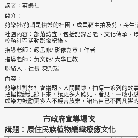
講者：剪樂社
簡介：
剪樂社/剪輯是快樂的社團，成員藉由拍及剪，將生
社團內容：部落訪查，包括記錄耆老、文化傳承、
校務社區活動影像紀錄。
指導老師：嚴孟修/ 影像創意工作者
指導老師：黃文龍/ 大學任教
聯絡人：社長 陳榮瑞
內容：
剪樂社對於社會議題、人間關懷，拍攝一系列的故
把握機緣紀錄下來，讓更多人聽見、看見，一啟小
感染力鼓勵更多人不輕言放棄，譜出自己不同
凡響
市政府宣導場次
講題：
原住民族植物編織療癒文化