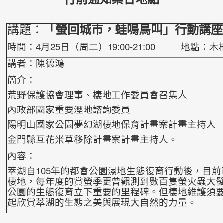
講題：
「螢回城市，蛙鳴鳥叫」行動講
時間：4月25日（周二）19:00-21:00
地點：木
講者：陳德鴻
簡介：
荒野保護協會理事、棲地工作委員會召集人
內政部國家重要溼地諮詢委員
陽明山國家公園夢幻湖棲地保育計畫案計畫主持人
金門縣互花米草移除計畫案計畫主持人。
內容：
萃湖自105年的都會公園濕地生態復育行動後，目
棲地，每年度的賞螢季更曾觀測到數百隻螢火蟲大
公園的生態復育立下重要的里程碑。但棲地維護
須
起欣賞萃湖的生態之美與展現大自然
的力量。