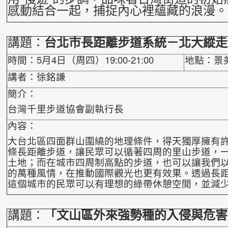
感
動結合一起，捕捉內心裡蘊藏的浪漫。
講題：
台北市長距離步道系統－北大縱走
時間：5月4日（周四）19:00-21:00
地點：景
講者：徐銘謙
簡介：
台灣千里步道協會副執行長
內容：
大台北區四面群山圍繞的地理條件，得天獨厚擁有
條長距離步道，讓民眾可以循著四周的里山步道，
土地；而在城市四周制高點的步道，也可以讓我
們
的萬種風情，在推動國際觀光也更有
效果。透過長
這個城市的民眾可以有理
想的綠帶休憩空間，並減
講題：
「文山區外來強勢種的入侵與危害