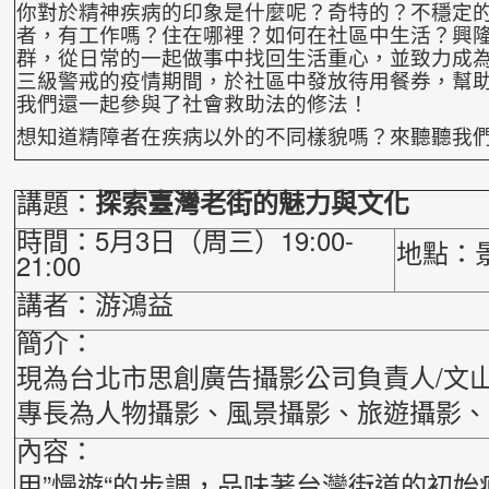
你對於精神疾病的印象是什麼呢？奇特的？不穩定
者，有工作嗎？住在哪裡？如何在社區中生活？興
群，從日常的一起做事中找回生活重心，並致力成
三級警戒的疫情期間，於社區中發放待
用餐券，幫
我們還一起參與了社會救助
法的修法！
想知道精障者在疾病以外的不同樣貌嗎？來聽聽我
講題：
探索臺灣老街的魅力與文化
時間：5月3日（周三）19:00-
地點：
21:00
講者：游鴻益
簡介：
現為台北市思創廣告攝影公司負責人/文
專長為人物攝影、風景攝影、旅遊攝影、
內容：
用”慢遊“的步調，品味著台灣街道的初