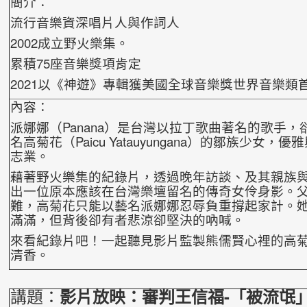
簡介：
流行音樂資深唱片人與作詞人
2002成立野火樂集。
累積75座音樂獎項肯定
2021以《神遊》專輯獲美國全球音樂獎世界音樂類
內容：
派娜娜（Panana）是台灣以拉丁歌曲著名的歌手
名高菊花（Paicu Yatauyungana）的鄒族少女，
志業。
藉著野火樂集的紀錄片，透過晚年訪談、及其親族
出一位原本應該在台灣樂壇留名的傳奇女伶身影。
難，高菊花只能以藝名派娜娜忍辱負重撐起家
計。
滿滿，但背後卻有者悲涼卻堅決的
吶喊。
來看紀錄片吧！一起聽見影片監製熊儒賢心裡的高
清香。
講題：
影片放映：審判王信福-「被流氓