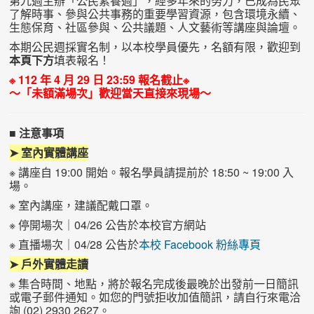
第九週主辦「公民素養週」，經多年來的努力，已成為民眾
了解時事、參與公共事務的重要學習資源，包含環境永續、
生態保育、社區參與、公共議題、人文藝術等講座與論壇。
本期公民週採實名制，以本校學員優先，名額有限，歡迎到
本頁下方
填表報名！
※ 112 年 4 月 29 日 23:59 報名截止※
～「未額滿場次」歡迎當天直接來現場～
■ 注意事項
➤ 室內實體講座
※ 講座自 19:00 開始。報名學員請提前於 18:50 ~ 19:00 入
場。
※ 室內講座，建議配戴口罩。
※ 停開場次｜04/26 公告於本校官方網站
※ 直播場次｜04/28 公告於
本校 Facebook 粉絲專頁
➤ 戶外實體走讀
※ 集合時間、地點，將於報名完成後最晚於出發前一日簡訊
或電子郵件通知。如您的門號拒收加值簡訊，請自行來電洽
詢 (02) 2930 2627。