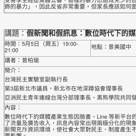
飾的暴力」，因此反省非
常重要，但家長應該如何
講題：
假新聞和假訊息：數位時代下的
時間：5月5日（周五）19:00-
地點：景美國中
21:00
講者：曾柏瑜
簡介：
台灣民主實驗室副執行長
第3屆新北市議員，新北市在地深蹲協會理事長
亞洲民主青年連線台灣分部理事長、黑熊學院共同
內容：
數位時代下的媒體產業生態因臉書、Line 等新平
了流量及廣告收入，訊息內容常出現兩極分化的現
新聞充斥資訊環境，使社會大眾對民主、制度產
生
要影響。