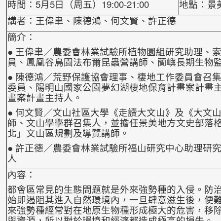
時間：5月5日（周五）19:00-21:00
地點：景
講者：王偉聿、陳德鴻、何文賢、許正德
簡介：
● 王偉聿／農委會林業試驗所植物園組研究助理、
員、鳳凰谷鳥園法布爾昆蟲營講師、蘭嶼長期生物
● 陳德鴻／荒野保護協會理事、棲地工作委員會召
委員、陽明山國家公園夢幻湖棲地保育計畫案計畫
畫案計畫主持人。
● 何文賢／文山社區大學《走讀大文山》及《大文
師、文山學學群召集人，並擔任景美地方文史部落
北」文山區規劃及導覽講師。
● 許正德／農委會林業試驗所福山研究中心助理研究員、i
人
內容：
都會區常見的生態問題就是外來強勢種的入侵。防
始即遏阻其進入自然環境內，一旦肆意滋生後，便
來強勢種經常對在地原生物種形成極大的危
害，移
與資源，所以對於環境和經濟都
造成極高的損失。