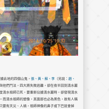
佔據此地的四個山鬼，
張、黃、蘇、李
（另說：
趙、
與他們鬥法，四大將失敗逃離，卻在夜半回到清水巖
度清水祖師已死，要重新佔據清水巖時，卻發現清水
。而清水祖師的塑像，其面部也必為黑色，故有人稱
只要有天災、人禍，祖師神像的鼻子或下巴就會掉