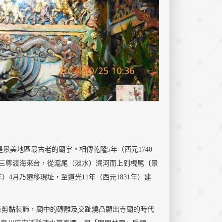
景美地區最古老的廟宇。相傳乾隆5年（西元1740
三尊渡海來台，從滬尾（淡水）溯河而上到梘尾〔景
）4月乃遷移現址，至道光11年（西元1831年）建
有剪黏裝飾，廟中的磚雕及交趾燒凸顯出寺廟的時代