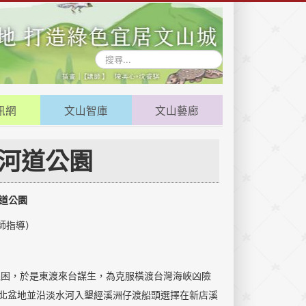
搜
尋...
訊網
文山智庫
文山藝廊
河道公園
道公園
師指導）
困，於是東渡來台謀生，為克服橫渡台灣海峽凶險
北盆地並沿淡水河入墾經溪洲仔渡船頭選擇在新店溪