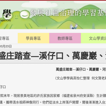
習專區
學員專區
教師專區
文山學資
03月23日
盛庄踏查—溪仔口、萬慶巖、
萬盛庄踏查—溪仔口、萬慶巖、河
（文山學學員高怡仁整理 何文賢老
仔口
末年，現居景美地區的許氏家族因家鄉（福建省泉州府安溪縣）生計艱
溝，攜帶清水祖師神像同行。他們從淡水上岸落戶開墾，爾後漸漸進入台