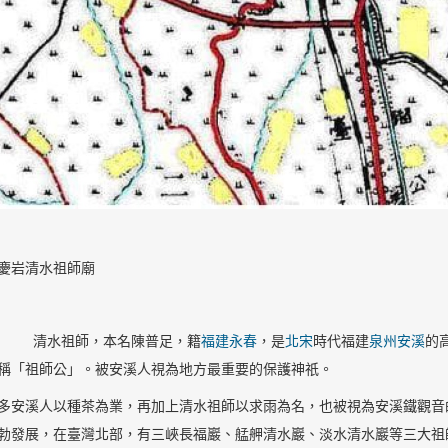
慶岩清水祖師廟
清水祖師，本名陳普足，籍
福建
永春
，是
北宋
時代福建
泉州
安溪
的
稱「祖師公」。被安溪人視為地方最重要的保護神祇。
溪人以種茶為業，再加上清水祖師以求雨為名，也被視為安溪鐵觀音的
勃發展，在臺灣北部，有三峽長福巖、艋舺清水巖、淡水清水巖等三大祖