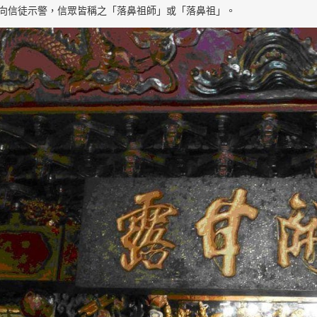
向信徒示警，信眾皆稱之「落鼻祖師」或「落鼻祖」。