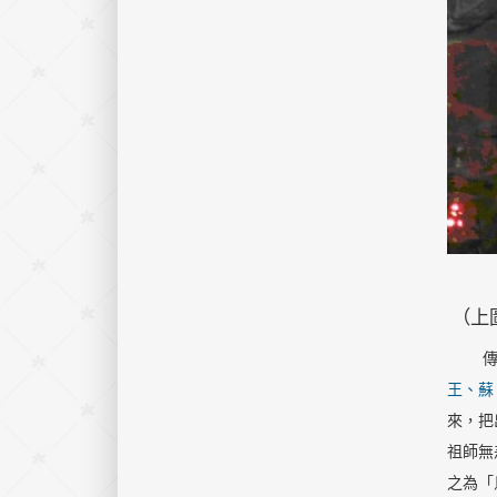
（上
傳
王、蘇
來，把
祖師無
之為
「