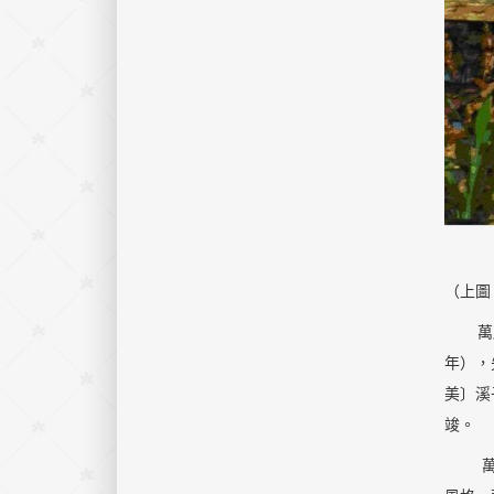
（上圖
萬慶巖
年），
美〕溪
竣。