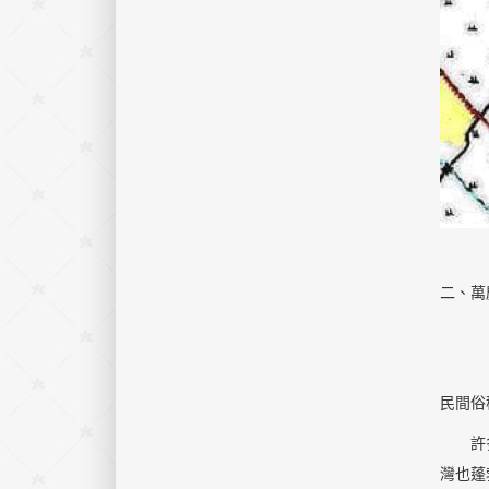
二、萬
民間俗
許多安
灣也蓬