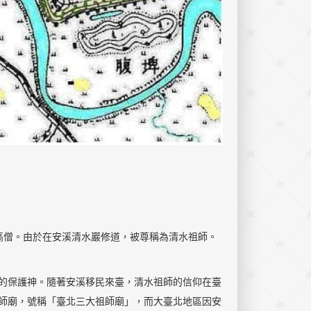
高僧。由於在安溪清水巖修道，被尊稱為清水祖師。
保護神。隨著安溪移民來臺，清水祖師的信仰在臺
師廟，號稱「臺北三大祖師廟」，而大臺北地區因安