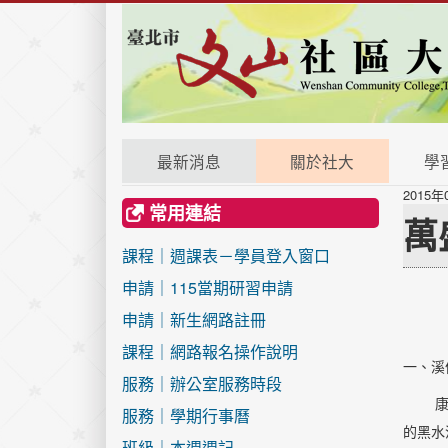
最新消息
關於社大
學
2015年
常用連結
萬
課程｜週課表－學員登入窗口
申請｜115當期研習申請
申請｜新生網路註冊
課程｜網路報名操作說明
一、溪
服務｜辦公室服務時段
康熙
服務｜學期行事曆
的黑水
班級｜本週週記