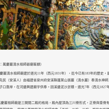
：萬慶巖清水祖師爺廟匾額）
清水祖師廟建於道光11年（西元1831年），迄今已有183年的歷史，是
先民（安溪人）由福建省泉州府安溪縣蓬萊山張巖（清水巖）奉清水神師
子口靠岸，在河邊興建廟宇供奉。因溪邊泥沙淤積，道光7年（西元1827年
萬慶巖祖師廟是三開間二殿的格局，殿內屋頂為三川脊形式，正脊與垂脊