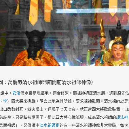
圖：萬慶巖清水祖師爺廟開廟清水祖師神像）
說中，
安溪
清水巖是塊福地，適合修道。而祖師初居清水巖，遇到原先
、李
）四大將來挑戰，明言此地為其所據，要求祖師離開。清水祖師於是
出口悉數封死，縱火燒山，連燒了七天七夜，就正當四大將歡欣鼓舞，自
恙端坐，只是臉被燻黑了。從此四大將心悅誠服，成為清水祖師的
護法神
烏面祖師
」
。又
傳說中
淡水祖師廟
的有一座清水祖師神像非常靈驗，每次