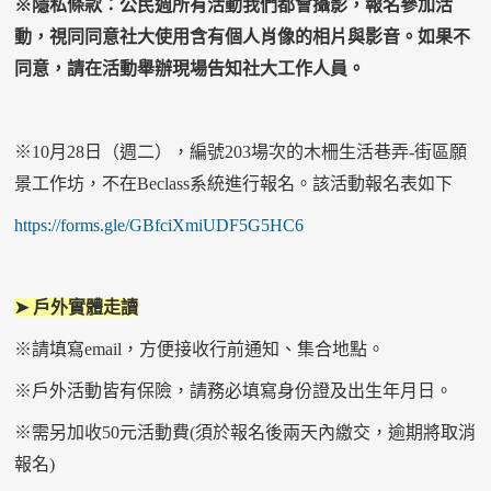
※隱私條款：公民週所有活動我們都會攝影，報名參加活
動，視同同意社大使用含有個人肖像的相片與影音。如果不
同意，請在活動舉辦現場告知社大工作人員。
※
10
月
28
日（週二），編號
203
場次的木柵生活巷弄
-
街區願
景工作坊，不在
Beclass
系統進行報名。該活動報名表如下
https://forms.gle/GBfciXmiUDF5G5HC6
➤ 戶外實體走讀
※請填寫
email
，方便接收行前通知、集合地點。
※戶外活動皆有保險，請務必填寫身份證及出生年月日。
※需另加收
50
元活動費
(
須於報名後兩天內繳交，逾期將取消
報名
)