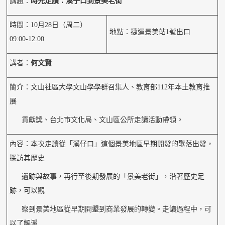
講題：
時光走讀：溪子口到景美老街
時間：10月28日（周二）
地點：捷運景美站1號出口
09:00-12:00
講者：
何文賢
簡介：文山社區大學文山學學群召集人、教育部112年本土教育推
展
貢獻獎、台北市文化局、文山區公所走讀活動帶領。
內容：本次走讀從「溪仔口」這個景美地區早期開發的聚落出發，
探訪其歷史
遺跡與故事，再行至後期發展的「景美老街」，沿著歷史足
跡，可以觀
察到景美地區從早期開墾到商業發展的轉變。走讀過程中，可
以了解溪