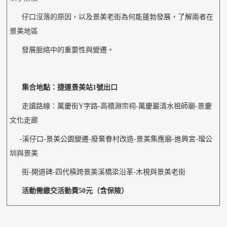
仔口沒落的原因，以及景美老街為何能蓬勃發展，了解兩者在
景美地區
發展脈絡中的重要性與變遷。
集合地點：捷運景美站1號出口
走讀路線：萬慶街Y字路-高積淵宗祠-萬慶巖清水祖師廟-景慶
文化走廊
-溪仔口-景美公園變遷-廢棄眷村改造-景美集應廟-進興宮-瑠公
圳與景美
街-開道碑-四代橫跨景美溪橋梁沿革-木梘與景美老街
活動需繳交活動費50元（含保險）