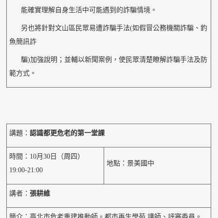
能確實理解自身生活中可能遇到的詐騙情境。
另也將針對文山區民眾易遭詐騙手法(如假冒公務機關詐騙、釣
魚簡訊詐
騙)加強說明；並輔以新聞案例，使民眾清楚瞭解詐騙手法及防
範方式。
講題：
認識都更危老的第一堂課
時間：10月30日（周四）
地點：景美國中
19:00-21:00
講者：
張耕維
簡介：臺北市危老重建推動師。都市再生學苑 講師、評審委員。