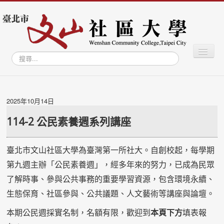
切
搜
換
尋...
導
覽
最新消息
關於社大
2025年10月14日
學習專區
114-2 公民素養週系列講座
學員專區
臺北市文山社區大學為臺灣第一所社大。自創校起，每學期
教師專區
第九週主辦「公民素養週」，經多年來的努力，已成為民眾
文山學資訊網
了解時事、參與公共事務的重要學習資源，包含環境永續、
文山智庫
生態保育、社區參與、公共議題、人文藝術等講座與論壇。
文山藝廊
本期公民週採實名制，名額有限，歡迎到
本頁下方
填表報