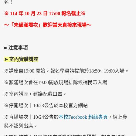
名！
※ 114 年 10 月 23 日 17:00 報名截止※
～「未額滿場次」歡迎當天直接來現場～
■ 注意事項
➤ 室內實體講座
※講座自
19:00
開始。報名學員請提前於
18:50~ 19:00
入場。
※額滿場次會在
19:00
開放現場排隊候補民眾入場
※室內講座，建議配戴口罩。
※停開場次｜
10/23
公告於本校官方網站
※直播場次｜
10/24
公告於
本校
Facebook
粉絲專頁
，線上參
與不認列出席。