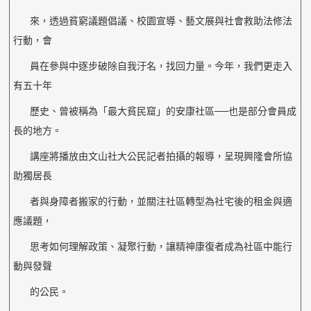
來，透過貧窮議題倡議、校園宣導、藝文展與社會救助法修法
行動，會
員在參與中逐步破除自我汙名，找回力量。今年，我們更走入
有五十年
歷史、曾被稱為「最大貧民窟」的安康社區──也是部分會員成
長的地方。
講座將播放由文山社大公民記者拍攝的報導，呈現興隆會所協
助獨居長
者與身障者搬家的行動，並關注社區轉型為社宅後的租金與適
應議題，
思考如何理解政策、凝聚行動，讓精神康復者成為社區中能行
動與發聲
的公民。