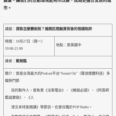
震盪。讓我們的互動環境能有所改變，成為更適合宜居的城
市。
講題：
貸款怎麼變剝削？揭開民間融資背後的借錢陷阱
時間：10月27日（周一）
地點：景美國中
19:00-21:00
講者：
藍婉甄
簡介：曾是台灣最大的Podcast平台“Sound On”（聲浪媒體科技）多
檔熱門節
目的製作人，曾負責《法客電台》、《婊姐必請》、《阿善師
鑑識實錄》、《人
渣文本特急開講》等節目。也曾任職於POP Radio。