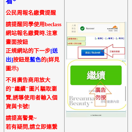
看*
公民周報名繳費提醒
請提醒同學使用beclass
網站報名繳費時.注意
畫面按鈕
正規網站的下一步
[送
出]
按鈕是
藍色
的(詳見
圖示)
不肖廣告商用放大
的"繼續"圖片騙取瀏
覽,誘導使用者輸入個
資與卡號!
請提高警覺~
若有疑問,請立即連繫