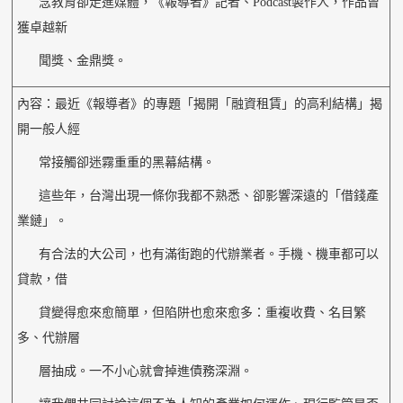
念教育卻走進媒體，《報導者》記者、Podcast製作人，作品曾
獲卓越新
聞獎、金鼎獎。
內容：最近《報導者》的專題「揭開「融資租賃」的高利結構」揭
開一般人經
常接觸卻迷霧重重的黑幕結構。
這些年，台灣出現一條你我都不熟悉、卻影響深遠的「借錢產
業鏈」。
有合法的大公司，也有滿街跑的代辦業者。手機、機車都可以
貸款，借
貸變得愈來愈簡單，但陷阱也愈來愈多：重複收費、名目繁
多、代辦層
層抽成。一不小心就會掉進債務深淵。