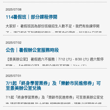
眾對於「食」、「農」、「身心」及「生態」的全面認識與實踐
2025/07/08
能力。透過園藝治療結合人體五感與心靈體驗，促進身心健康與
114暑假班｜部分課程停開
自然和諧互動。讓民眾透過實際操作深化學習，提升對永續生活
大家好， 暑假班因為部份班級招生人數不足，我們有些課停開
的認知，共同打造綠色宜居的社區環境。 ▌活動時間：2025年8
了。 請已報名下列課程的朋友，帶著身份證件，於7月31日前來
月5日（週二）晚上7:00-9:00 ▌活動地點：景美國中 ▌授課講
辦公室辦理退費或換課唷。 使用信用卡的同學，將統一於7月21
師：賴季君/CHT國際園藝治療師 ▌活動費用：全程免費，當天會
2025/07/02
日前刷退。 ※另有部分課程尚在確認中，將採滾動式調整更新。
有手作DIY ▌活動聯絡人：文山社大 董小姐…
公告｜暑假辦公室服務時段
若有異動，我們將隨時更新，敬請持續留意本公告。 停開課程一
【景美辦公室】 暑假週六不服務｜7/12 (六) - 8/30 (六) 週六暫停
覽 253001 3分鐘找回專注力(週三+四，共三週) 毛柏翔
服務。 【木柵辦公室】 暑假全時段不服務｜7/11 (五)…
253002…
2025/07/01
7/1起「終身學習票券」及「樂齡市民進修券」可
至景美辦公室兌換
7/1起「終身學習票券」及「樂齡市民進修券」可至景美辦公室兌
換 請留意服務時間 防止詐騙 相關使用說明，請務必詳閱官方網