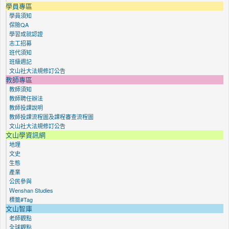
學員專區
學員須知
保險QA
學習成就認證
志工招募
班代須知
班級週記
文山社大法規修訂公告
教師專區
教師須知
教師聘任辦法
教師投課說明
教師投課流程圖及課程審查流程圖
文山社大法規修訂公告
文山學資訊網
地理
文史
生態
產業
公民參與
Ｗenshan Studies
標籤#Tag
文山智庫
老師觀點
全球觀點