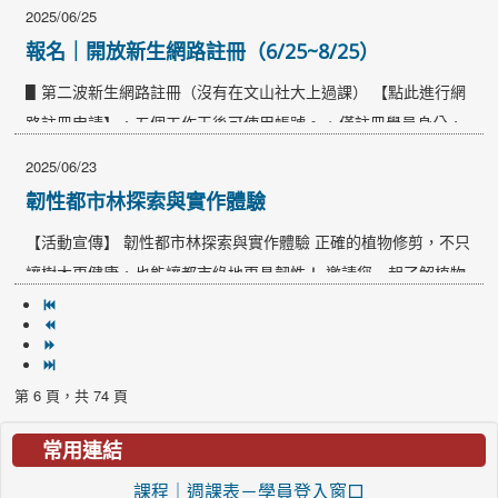
站的常見問答 教育部--終身學習票券 : https://www.lifelong-
2025/06/25
learning-voucher.com/faq 教育局--樂齡市民進修券 :
報名｜開放新生網路註冊（6/25~8/25）
https://www.taipei-seniorcitizens-learning-voucher.com/faq…
▋第二波新生網路註冊（沒有在文山社大上過課） 【點此進行網
路註冊申請】，五個工作天後可使用帳號。 ※ 僅註冊學員身分，
註冊完成後可於開放報名期間線上報名繳費。 ※ 若急需報名，請
2025/06/23
攜帶證件與現金在服務時間內臨櫃辦理。 ※ 網路註冊開放申請時
韌性都市林探索與實作體驗
間：114/6/25~8/25。
【活動宣傳】 韌性都市林探索與實作體驗 正確的植物修剪，不只
讓樹木更健康，也能讓都市綠地更具韌性！ 邀請您一起了解植物
修剪的時機與技巧， 並透過親手實作，學會如何為苗木「剪」出
健康與生機。 時間：2025年7月12日（週六）上午9:00-下午3:00
地點：文山森林公園-韌性都市林示範區 報名連結：
第 6 頁，共 74 頁
https://www.beclass.com/rid=294fff36849388c302ed 指導單
位：臺北市政府環境保護局 承辦單位：臺北市文山社區大學
常用連結
課程｜週課表－學員登入窗口