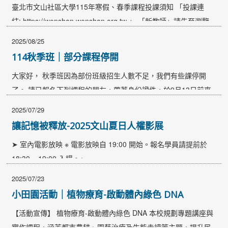
臺北市文山社區大學115年寒假、春季課程投課須知 「投課連
結: https://wenshan.wenshan.org.tw 」 「新教師」請先至瀏覽
本校官網的關於社大、教師專區-教師聘任辦法，認識本校校務特
2025/08/25
色、教師教學應注意配合之重要內容。 本校僅提供線上收課系
114秋季班｜部分課程停開
統，不接受E-mail及書面資料，敬請教師於系統內投課。 投課及
大家好， 秋季班因為部份班級招生人數不足，我們有些課停開
課程審查流程圖：https://bit.ly/3OYzMxg 115年寒假、春季課程
了。 請已報名下列課程的朋友，帶著身份證件，於9月13日前來
開放投課時間為：114年9月01日至9月30日止，逾時不候。 投遞
辦公室辦理退費或換課唷。 使用信用卡的同學，將統一於9月15
課程結束後，會進入書面審查初審階段，通過者將於一個月內由
2025/07/29
日前刷退。 ※另有部分課程尚在確認中，將採滾動式調整更新。
本校行政人員電話聯繫面談時間，未通過書審初審則恕不另行通
讓記憶被釋放-2025文山夏日人權影展
若有異動，我們將隨時更新，敬請持續留意本公告。 停開課程一
知。通過書面初審者與面試者，將進入複審(校內課程規劃暨教師
➤ 室內電影放映 ※ 電影放映自 19:00 開始。報名學員請提前於
覽 252021 透視電影中的氣候秘密 苟潔予 252024…
聘審會議)階段，最後會至教育局審查。 過審查的課程需參加本校
18:30 ~ 19:00 入場。※…
115年1月5日至1月9日試教暨課程體驗活動(115冬日新談)。…
2025/07/23
小田園活動｜植物療育-啟動體內綠色 DNA
【活動宣傳】 植物療育-啟動體內綠色 DNA 本校規劃專題講座與
實作課程，涵蓋都市農耕、園藝治療及生態走讀等主題，提升民