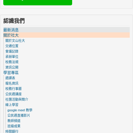
認識我們
最新消息
關於社大
關於文山社大
交通位置
會議記錄
承辦單位
校務法規
資訊公開
學習專區
週課表
報名資訊
校務行事曆
公民週講座
社團活動與簡介
線上學習
google meet 教學
公民週直播影片
教師頻道
班級成果
時間銀行