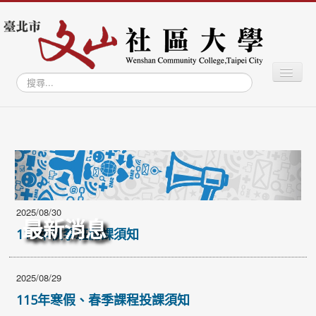
切
搜
換
尋...
導
覽
最新消息
關於社大
學習專區
學員專區
2025/08/30
教師專區
最新消息
114年秋季班開課須知
文山學資訊網
文山智庫
2025/08/29
文山藝廊
115年寒假、春季課程投課須知