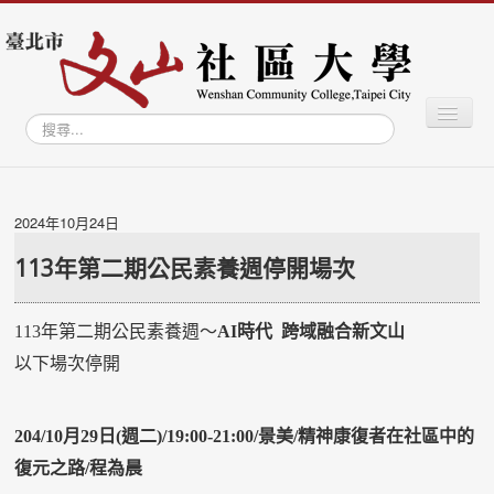
切
搜
換
尋...
導
覽
最新消息
關於社大
2024年10月24日
學習專區
113年第二期公民素養週停開場次
學員專區
113年第二期公民素養週～
AI
時代 跨域融合新文山
教師專區
以下場次停開
文山學資訊網
文山智庫
204/10月29日(週二)/19:00-21:00/景美/精神康復者在社區中的
文山藝廊
復元之路/程為晨