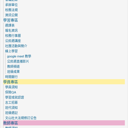
承辦單位
校務法規
資訊公開
學習專區
週課表
報名資訊
校務行事曆
公民週講座
社團活動與簡介
線上學習
google meet 教學
公民週直播影片
教師頻道
班級成果
時間銀行
學員專區
學員須知
保險QA
學習成就認證
志工招募
班代須知
班級週記
文山社大法規修訂公告
教師專區
教師須知