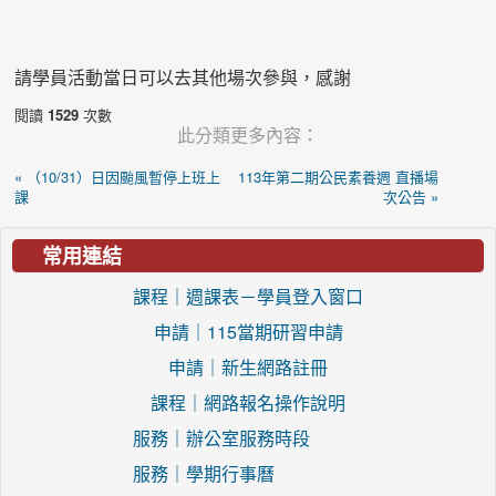
請學員活動當日可以去其他場次參與，感謝
閱讀
1529
次數
此分類更多內容：
« （10/31）日因颱風暫停上班上
113年第二期公民素養週 直播場
課
次公告 »
常用連結
課程｜週課表－學員登入窗口
申請｜115當期研習申請
申請｜新生網路註冊
課程｜網路報名操作說明
服務｜辦公室服務時段
服務｜學期行事曆