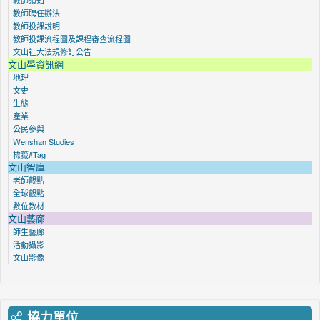
教師聘任辦法
教師投課說明
教師投課流程圖及課程審查流程圖
文山社大法規修訂公告
文山學資訊網
地理
文史
生態
產業
公民參與
Ｗenshan Studies
標籤#Tag
文山智庫
老師觀點
全球觀點
數位教材
文山藝廊
師生藝廊
活動攝影
文山影像
協力單位