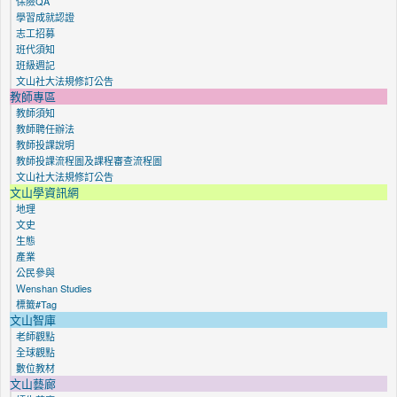
保險QA
學習成就認證
志工招募
班代須知
班級週記
文山社大法規修訂公告
教師專區
教師須知
教師聘任辦法
教師投課說明
教師投課流程圖及課程審查流程圖
文山社大法規修訂公告
文山學資訊網
地理
文史
生態
產業
公民參與
Ｗenshan Studies
標籤#Tag
文山智庫
老師觀點
全球觀點
數位教材
文山藝廊