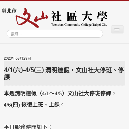
切
搜
換
尋...
導
覽
最新消息
關於社大
2023年03月29日
學習專區
4/1(六)-4/5(三) 清明連假，文山社大停班、停
課
學員專區
教師專區
本週清明連假（4/1～4/5）文山社大停班停課，
文山學資訊網
4/6(四) 恢復上班、上課。
文山智庫
文山藝廊
平日服務時間如下：