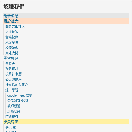
認識我們
最新消息
關於社大
關於文山社大
交通位置
會議記錄
承辦單位
校務法規
資訊公開
學習專區
週課表
報名資訊
校務行事曆
公民週講座
社團活動與簡介
線上學習
google meet 教學
公民週直播影片
教師頻道
班級成果
時間銀行
學員專區
學員須知