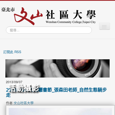
切
搜
換
尋...
導
覽
最新消息
關於社大
訂閱此 RSS
學習專區
學員專區
教師專區
2013/09/07
活動攝影
文山學資訊網
2008/1/24 文山曬書節_張森田老師_自然生態騎步
走
文山智庫
作者
文山社區大學
文山藝廊