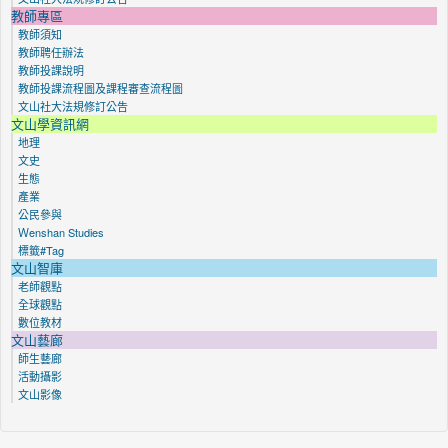
教師專區
教師須知
教師聘任辦法
教師投課說明
教師投課流程圖及課程審查流程圖
文山社大法規修訂公告
文山學資訊網
地理
文史
生態
產業
公民參與
Ｗenshan Studies
標籤#Tag
文山智庫
老師觀點
全球觀點
數位教材
文山藝廊
師生藝廊
活動攝影
文山影像