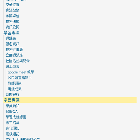
交通位置
會議記錄
承辦單位
校務法規
資訊公開
學習專區
週課表
報名資訊
校務行事曆
公民週講座
社團活動與簡介
線上學習
google meet 教學
公民週直播影片
教師頻道
班級成果
時間銀行
學員專區
學員須知
保險QA
學習成就認證
志工招募
班代須知
班級週記
文山社大法規修訂公告