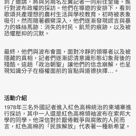
到了邀請，將與另兩名左翼記者一同前往金邊，進
行對波布政權的採訪。他們在導遊的安排下，看到
歌頌共產理想的農村生活與學校教育，初時被表象
吸引。然而隨著觀察深入，他們逐漸發現謊言與暴
力的蛛絲馬跡：消失的村民、飢荒的痕跡，以及被
恐懼壓抑的沉默。
最終，他們與波布會面，面對冷靜的領導者以及被
隱藏的真相，記者們逐漸認清意識形態幻象背後的
殘酷。這趟「政治朝聖」讓他們的信念崩解，也呈
現知識分子在極權面前的盲點與道德抉擇…。
活動介紹
1978年三名外國記者進入紅色高棉統治的柬埔寨進
行採訪，其中一人還是紅色高棉領袖波布在索邦大
學的同學。他深信對於厭倦戰爭與腐敗的人民而
言，紅色高棉的「民族解放」代表著一種新希望。