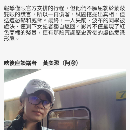
報導僅限官方安排的行程，但他們不願屈就於蒙蔽
雙眼的謊言，所以一再偷溜，試圖挖掘出真相，但
迭遭恐嚇和威脅。最終，一人失蹤、波布的同學被
處決、僅剩下女記者獨自返回。影片不僅呈現了紅
色高棉的殘暴，更有那段荒誕歷史背後的虛偽意識
形態。
映後座談講者 黃奕瀠（阿潑）