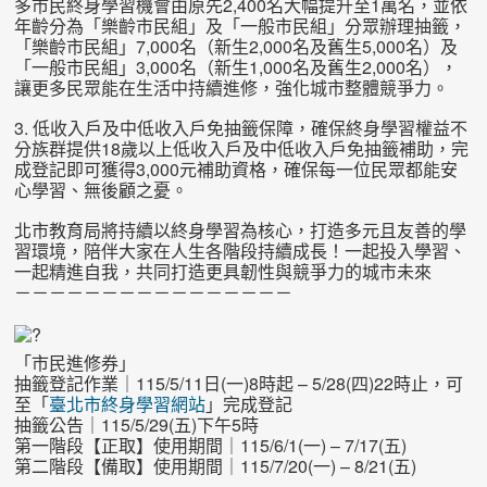
多市民終身學習機會由原先2,400名大幅提升至1萬名，並依
年齡分為「樂齡市民組」及「一般市民組」分眾辦理抽籤，
「樂齡市民組」7,000名（新生2,000名及舊生5,000名）及
「一般市民組」3,000名（新生1,000名及舊生2,000名），
讓更多民眾能在生活中持續進修，強化城市整體競爭力。
3. 低收入戶及中低收入戶免抽籤保障，確保終身學習權益不
分族群提供18歲以上低收入戶及中低收入戶免抽籤補助，完
成登記即可獲得3,000元補助資格，確保每一位民眾都能安
心學習、無後顧之憂。
北市教育局將持續以終身學習為核心，打造多元且友善的學
習環境，陪伴大家在人生各階段持續成長！一起投入學習、
一起精進自我，共同打造更具韌性與競爭力的城市未來
－－－－－－－－－－－－－－－－
「市民進修券」
抽籤登記作業｜115/5/11日(一)8時起 – 5/28(四)22時止，可
至「
臺北市終身學習網站
」完成登記
抽籤公告｜115/5/29(五)下午5時
第一階段【正取】使用期間｜115/6/1(一) – 7/17(五)
第二階段【備取】使用期間｜115/7/20(一) – 8/21(五)