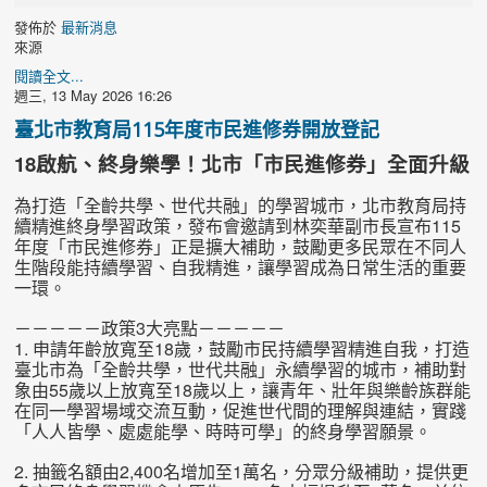
發佈於
最新消息
來源
閱讀全文...
週三, 13 May 2026 16:26
臺北市教育局115年度市民進修券開放登記
18啟航、終身樂學！北市「市民進修券」全面升級
為打造「全齡共學、世代共融」的學習城市，北市教育局持
續精進終身學習政策，發布會邀請到林奕華副市長宣布115
年度「市民進修券」正是擴大補助，鼓勵更多民眾在不同人
生階段能持續學習、自我精進，讓學習成為日常生活的重要
一環。
－－－－－政策3大亮點－－－－－
1. 申請年齡放寬至18歲，鼓勵市民持續學習精進自我，打造
臺北市為「全齡共學，世代共融」永續學習的城市，補助對
象由55歲以上放寬至18歲以上，讓青年、壯年與樂齡族群能
在同一學習場域交流互動，促進世代間的理解與連結，實踐
「人人皆學、處處能學、時時可學」的終身學習願景。
2. 抽籤名額由2,400名增加至1萬名，分眾分級補助，提供更