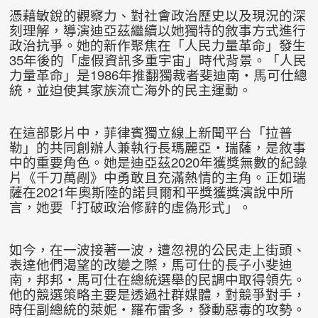
憑藉敏銳的觀察力、對社會政治歷史以及現況的深
刻理解，導演迪亞茲繼續以她獨特的敘事方式進行
政治抗爭。她的新作聚焦在「人民力量革命」發生
35年後的「虛假資訊多重宇宙」時代背景。「人民
力量革命」是1986年推翻獨裁者斐迪南・馬可仕總
統，並迫使其家族流亡海外的民主運動。
在這部影片中，菲律賓獨立線上新聞平台「拉普
勒」的共同創辦人兼執行長瑪麗亞・瑞薩，是敘事
中的重要角色。她是迪亞茲2020年獲獎無數的紀錄
片《千刀萬剮》中勇敢且充滿熱情的主角。正如瑞
薩在2021年奧斯陸的諾貝爾和平獎獲獎演說中所
言，她要「打破政治修辭的虛偽形式」。
如今，在一波接著一波，遭忽視的公民走上街頭、
表達他們渴望的改變之際，馬可仕的長子小斐迪
南，邦邦・馬可仕在總統選舉的民調中取得領先。
他的競選策略主要是透過社群媒體，對競爭對手，
時任副總統的萊妮・羅布雷多，發動惡毒的攻勢。