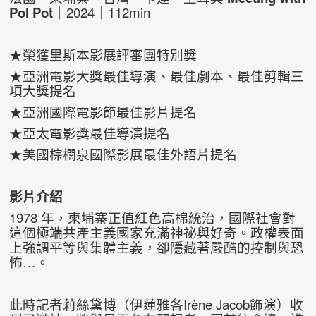
Pol Pot
｜2024｜112min
★榮獲里斯本影展評審團特別獎
★亞洲電影大獎最佳導演、最佳劇本、最佳剪輯三
項大獎提名
★亞洲國際電影節最佳影片提名
★亞太電影獎最佳導演提名
★美國棕櫚泉國際影展最佳外語片提名
影片介紹
1978 年，柬埔寨正值紅色高棉統治，國際社會對
這個極端共產主義國家充滿神祕與好奇。政權表面
上強調平等與集體主義，卻隱藏著嚴酷的控制與恐
怖…。
此時記者莉絲黛博（伊蓮雅各Irène Jacob飾演）收