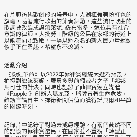
在片頭彷彿歌劇般的場景中，人潮揮舞著粉紅色的
旗幟，隨著流行歌曲的節奏舞動，這些流行歌曲的
歌詞被改編成讚頌萊妮. 羅布雷多，這位具有社會
意識的律師。大批勞工階級的公民在家鄉的街道上
以歌舞向她致敬，一場以她為名的新人民力量運動
似乎正在興起。希望永不熄滅。
活動介紹
《粉紅革命》以2022年菲律賓總統大選為背景，
拍攝副總統萊妮・羅貝多與前獨裁者之子「邦邦」
馬可仕的對決；同時也記錄了菲律賓獨立媒體
《Rappler》創辦人瑪麗亞．瑞薩冒著生命危險，
維護言論自由、捍衛新聞價值而獲得諾貝爾和平獎
的關鍵時刻。
紀錄片中紀錄了對過去戒嚴經驗，有兩個截然不同
的記憶的菲律賓選民，在國家並不重視「轉型正