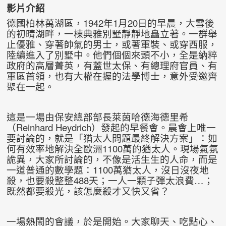
影片介紹
德國柏林萬湖區，1942年1月20日的早晨，大雪後
的初晴湖畔，一棟典雅別墅靜靜地矗立著。一群舉
止優雅、穿著帥氣的男士，或著軍裝、或穿西服，
陸續進入了別墅中。他們個個來頭不小，全是納粹
政府的高層菁英，有蓋世太保、有總理府官員、有
軍區首領，也有大權在握的法學博士，意外受邀齊
聚在一起。
這是一場由保安總部部長萊茵哈德海德里希
（Reinhard Heydrich）發起的早餐會。晨會上唯一
要討論的，就是「猶太人問題最終解決方案」：如
何有效率地解決全歐洲1100萬的猶太人。現場氣氛
詭異，大家所討論的，不像是活生生的人命，而是
一道普通的數學題：1100萬猶太人，沒日沒夜地
殺，也要殺整整488天；一人一顆子彈太浪費…；
既然都要殺光，該怎麼殺才又快又省？
一場熱鬧的會議，於是開始。大家聊天、吃點心、