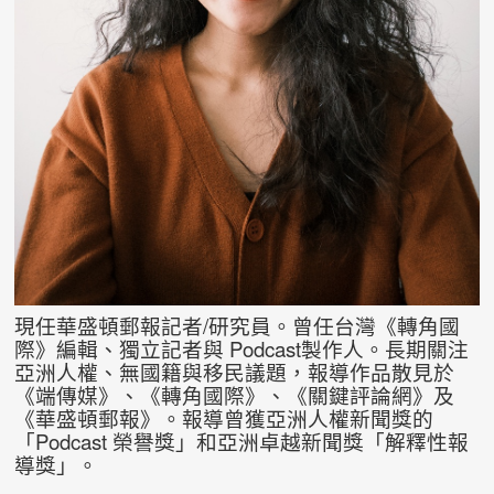
現任華盛頓郵報記者/研究員。曾任台灣《轉角國
際》編輯、獨立記者與 Podcast製作人。長期關注
亞洲人權、無國籍與移民議題，報導作品散見於
《端傳媒》、《轉角國際》、《關鍵評論網》及
《華盛頓郵報》。報導曾獲亞洲人權新聞獎的
「Podcast 榮譽獎」和亞洲卓越新聞獎「解釋性報
導獎」。