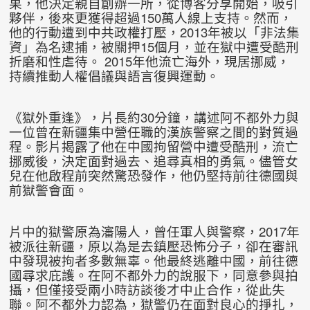
果，他決定親自創辦一所，從博客分享開始，吸引
夥伴，後來更獲得超過150萬人線上支持。然而，
他的行動遭到中共政權打壓，2013年被以「非法集
資」為名逮捕，被關押15個月，並在獄中遭受酷刑
折磨和性虐待。 2015年他流亡海外，現居挪威，
持續推動人權倡議與語言復興運動。
《獄外重逢》，片長約30分鐘，講述阿不都外力與
一位曾在新疆集中營任職的漢族警察之間的對質過
程。影片揭露了他在中國拘留營中遭受酷刑，流亡
挪威後，決定面對過去、追尋真相的勇氣。儘管女
兒在他啟程前突然驚恐發作，他仍堅持前往德國與
前獄警會面。
片中的獄警原為瀋陽人，曾任軍人與警察，2017年
被派往新疆，原以為是去鎮壓恐怖分子，卻在審訊
中發現被拘者多數無辜。他最終逃離中國，前往德
國尋求庇護。在阿不都外力的說服下，同意參與拍
攝，但僅接受兩小時訪談後才中止合作，從此失
聯。阿不都外力認為，獄警仍在面對良心的掙扎，