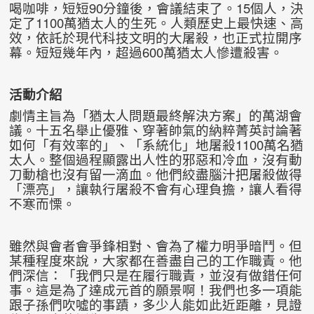
喝咖啡，短短90分鐘後，會議結束了。15個人，決
定了1100萬猶太人的生死。人類歷史上最快速、高
效，依託於現代科技文明的大屠殺，也正式拉開序
幕。短短幾年內，超過600萬猶太人慘遭殺害。
活動介紹
劇情主旨為「猶太人問題最終解決方案」的萬湖會
議。十五名舉止優雅、穿著帥氣的納粹菁英討論著
如何「有效率的」、「系統化」地屠殺1100萬名猶
太人。整個過程顯露出人性的邪惡和冷血，沒有動
刀動槍也沒有留一滴血。他們絞盡腦汁把屠殺做得
「漂亮」，讓執行屠殺不會有心理負擔，讓人看得
不寒而慄。
雖然與會者會爭鋒相對、會為了權力明爭暗鬥。但
某種程度來說，大家都在善盡自己的工作職責。他
們深信：「我們只是在履行職責，並沒有做錯任何
事。這是為了達成元首的願景啊！我們也多一項能
跟子孫們吹噓的事蹟，多少人能如此近距離，見證