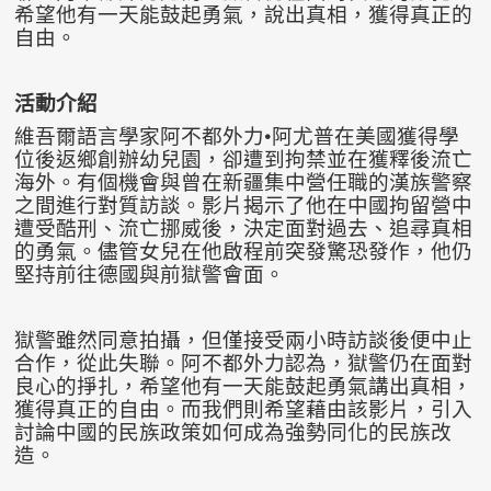
希望他有一天能鼓起勇氣，說出真相，獲得真正的
自由。
活動介紹
維吾爾語言學家阿不都外力•阿尤普在美國獲得學
位後返鄉創辦幼兒園，卻遭到拘禁並在獲釋後流亡
海外。有個機會與曾在新疆集中營任職的漢族警察
之間進行對質訪談。影片揭示了他在中國拘留營中
遭受酷刑、流亡挪威後，決定面對過去、追尋真相
的勇氣。儘管女兒在他啟程前突發驚恐發作，他仍
堅持前往德國與前獄警會面。
獄警雖然同意拍攝，但僅接受兩小時訪談後便中止
合作，從此失聯。阿不都外力認為，獄警仍在面對
良心的掙扎，希望他有一天能鼓起勇氣講出真相，
獲得真正的自由。而我們則希望藉由該影片，引入
討論中國的民族政策如何成為強勢同化的民族改
造。