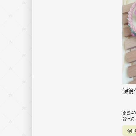
課後
閱讀
40
發佈於
你目