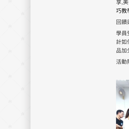
享,
巧教
回饋
學員
計如
品加
活動