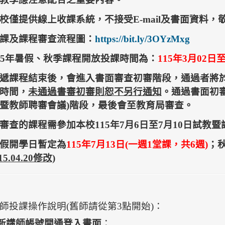
校僅提供線上收課系統，不接受E-mail及書面資料
課及課程審查流程圖：
https://bit.ly/3OYzMxg
15年暑假、秋季課程開放投課時間為：
115年3月02日
遞課程結束後，會進入書面審查初審階段，通過者將
時間，
未通過書審初審則恕不另行通知
。通過書面初
暨教師聘審會議)階段，最後會至教育局審查。
審查的課程需參加本校
115年7月6日至7月10日
試教暨課
假開學日暫定為
115年7月13日(一週1堂課，共6週)
；
15.04.20修改)
師投課操作說明(舊師請從第3點開始)：
新講師帳號開通登入畫面
：