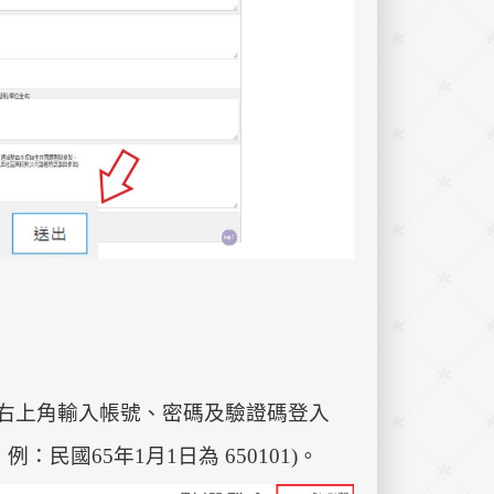
ourse/)，於右上角輸入帳號、密碼及驗證碼登入
國65年1月1日為 650101)。