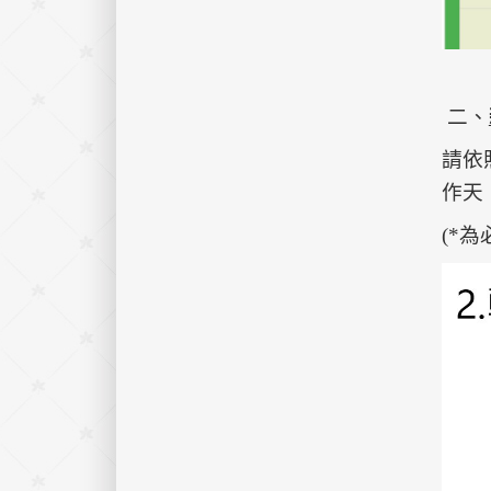
二、
請依
作天
(*為