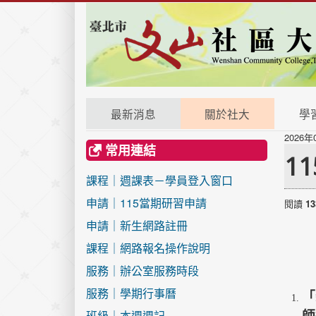
最新消息
關於社大
學
2026年
常用連結
1
課程｜週課表－學員登入窗口
申請｜115當期研習申請
閱讀
13
申請｜新生網路註冊
課程｜網路報名操作說明
服務｜辦公室服務時段
服務｜學期行事曆
「
班級｜本週週記
師