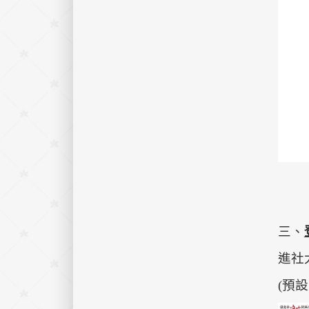
三、
進社大
(預