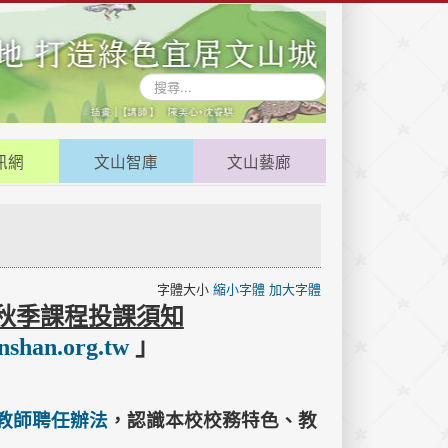
搜
尋...
訊網
文山智庫
文山藝廊
字體大小
縮小字體
加大字體
、秋季課程投課須知
nshan.org.tw
」
-教師聘任辦法
，認識本校校務特色、教