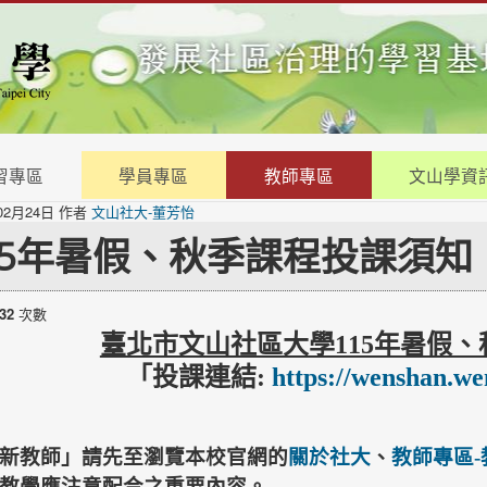
習專區
學員專區
教師專區
文山學資
02月24日
作者
文山社大-董芳怡
15年暑假、秋季課程投課須知
32
次數
臺北市文山社區大學115年暑假
「投課連結:
https://wenshan.we
新教師」請先至瀏覽本校官網的
關於社大
、
教師專區
教學應注意配合之重要內容。