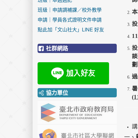
班級｜申請調補課／校外教學
本
申請｜學員各式證明文件申請
投
點此加「文山社大」LINE 好友
1
社群網路
投
談
劃
過
暑
協力單位
(1
講
一、